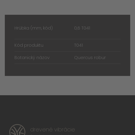
Hrúbka (mm, kód)
0,6 T041
Kód produktu
T041
Botanický názov
Quercus robur
drevené vibrácie