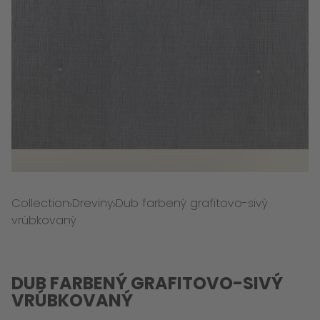
Collection
Dreviny
Dub farbený grafitovo-sivý
vrúbkovaný
DUB FARBENÝ GRAFITOVO-SIVÝ
VRÚBKOVANÝ