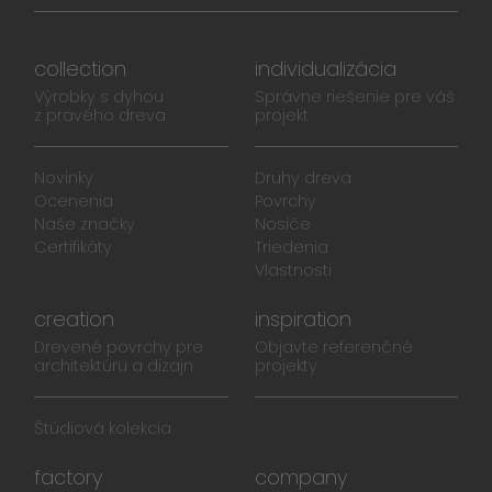
collection
individualizácia
Výrobky s dyhou
Správne riešenie pre váš
z pravého dreva
projekt
Novinky
Druhy dreva
Ocenenia
Povrchy
Naše značky
Nosiče
Certifikáty
Triedenia
Vlastnosti
creation
inspiration
Drevené povrchy pre
Objavte referenčné
architektúru a dizajn
projekty
Štúdiová kolekcia
factory
company