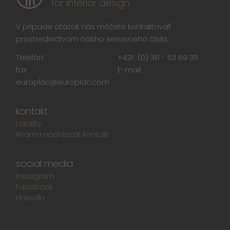
for interior design
V prípade otázok nás môžete kontaktovať
prostredníctvom nášho servisného čísla.
Telefón:
+421 (0) 38 - 53 69 311
fax:
E-mail:
europlac@europlac.com
kontakt
Lokality
Priamo nadviazať kontakt
social media
Instagram
Facebook
LinkedIn