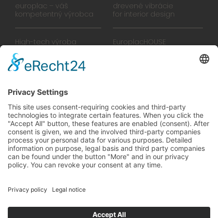
europlac – váš
drevené vibrácie
kompetentný výrobca
for interior design
High-tech výroba
EuroplacHOUSE
Manufaktúra
História
Tím
Novinky
Filmy
Brožúra
PREDAJŠKOLY
zelené vibrácie
Na ceste k budúcnosti,
ktorú sa oplatí žiť
© 2024 Europlac. Všetky práva vyhradené