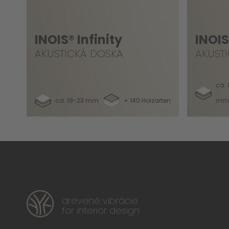
INOIS® Infinity
INOIS
AKUSTICKÁ DOSKA
AKUST
ca. 
ca. 19-23 mm
+ 140 Holzarten
mm
drevené vibrácie
for interior design