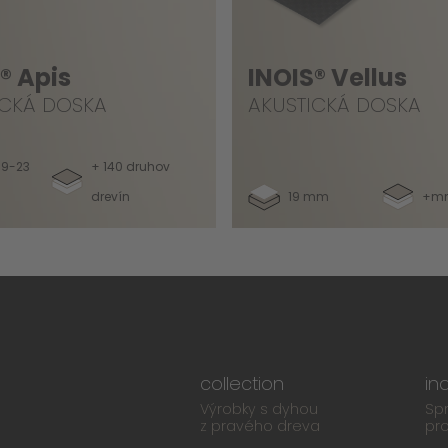
® Apis
INOIS® Vellus
ICKÁ DOSKA
AKUSTICKÁ DOSKA
19-23
+ 140 druhov
drevín
19 mm
+mn
collection
in
Výrobky s dyhou
Spr
z pravého dreva
pro