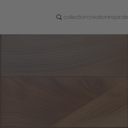
collection
creation
inspirat