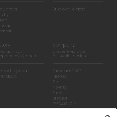
uhy dreva
Štúdiová kolekcia
vrchy
siče
edenia
stnosti
ctory
company
roplac – váš
drevené vibrácie
mpetentný výrobca
for interior design
gh-tech výroba
EuroplacHOUSE
nufaktúra
História
Tím
Novinky
Filmy
Brožúra
PREDAJŠKOLY