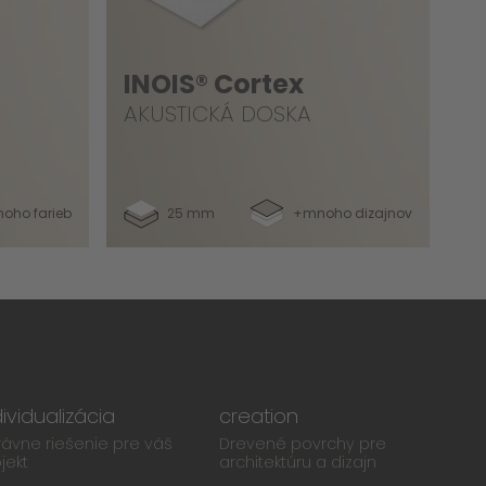
INOIS® Cortex
AKUSTICKÁ DOSKA
oho farieb
25 mm
+mnoho dizajnov
dividualizácia
creation
ávne riešenie pre váš
Drevené povrchy pre
jekt
architektúru a dizajn