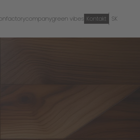
ion
factory
company
green vibes
Kontakt
SK