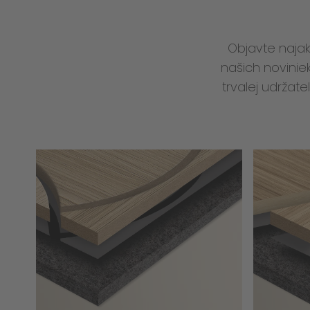
Objavte najak
našich novinie
trvalej udržat