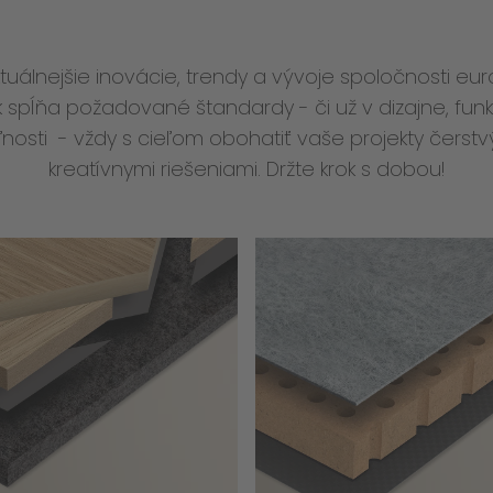
tuálnejšie inovácie, trendy a vývoje spoločnosti eur
k spĺňa požadované štandardy - či už v dizajne, funk
eľnosti - vždy s cieľom obohatiť vaše projekty čers
kreatívnymi riešeniami. Držte krok s dobou!