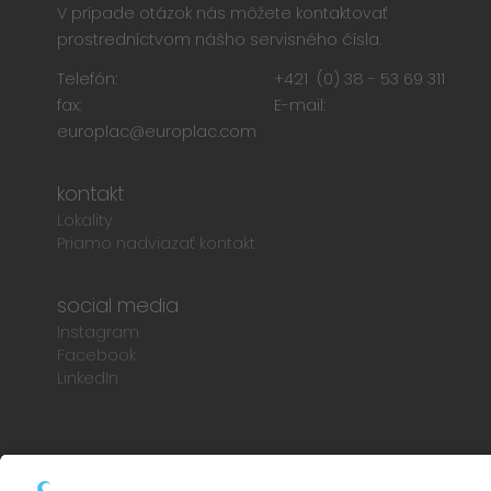
V prípade otázok nás môžete kontaktovať
prostredníctvom nášho servisného čísla.
Telefón:
+421 (0) 38 - 53 69 311
fax:
E-mail:
europlac@europlac.com
kontakt
Lokality
Priamo nadviazať kontakt
social media
Instagram
Facebook
LinkedIn