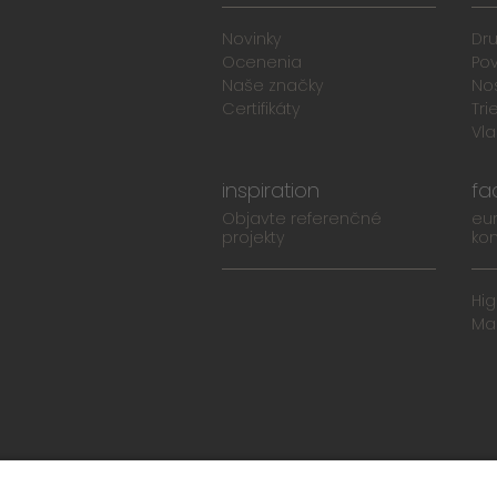
Novinky
Dr
Ocenenia
Po
Naše značky
No
Certifikáty
Tri
Vla
inspiration
fa
Objavte referenčné
eu
projekty
ko
Hi
Ma