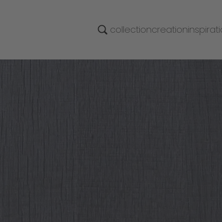
collection
creation
inspirat