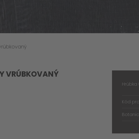
vrúbkovaný
NY VRÚBKOVANÝ
Hrúbka
Kód pr
Botanic