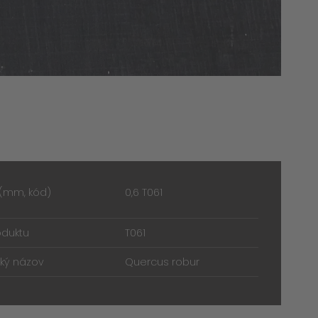
 (mm, kód)
0,6 T061
oduktu
T061
ký názov
Quercus robur