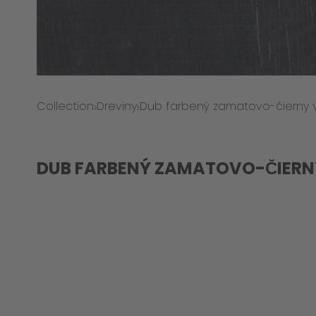
Collection
Dreviny
Dub farbený zamatovo-čierny 
DUB FARBENÝ ZAMATOVO-ČIER