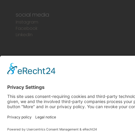
social media
Instagram
Facebook
LinkedIn
© 2024 Europlac. Všetky práva vyhradené