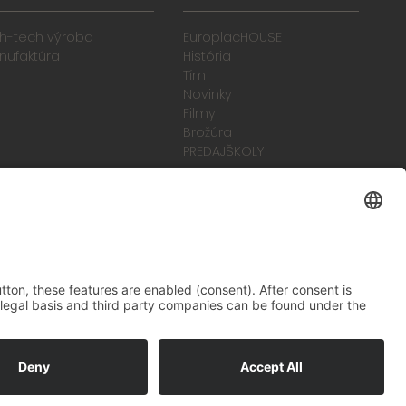
gh-tech výroba
EuroplacHOUSE
nufaktúra
História
Tím
Novinky
Filmy
Brožúra
PREDAJŠKOLY
zelené vibrácie
Na ceste k budúcnosti,
ktorú sa oplatí žiť
becné obchodné podmienky
odtlačok
Ochrana údajov