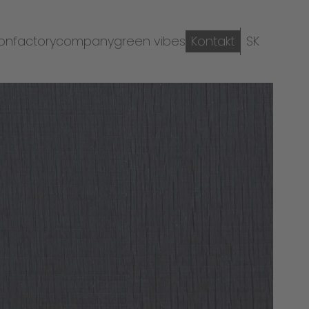
ion
factory
company
green vibes
Kontakt
SK