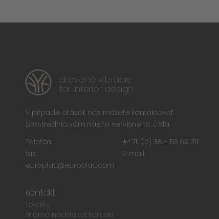
drevené vibrácie
for interior design
V prípade otázok nás môžete kontaktovať
prostredníctvom nášho servisného čísla.
Telefón:
+421 (0) 38 - 53 69 311
fax:
E-mail:
europlac@europlac.com
kontakt
Lokality
Priamo nadviazať kontakt