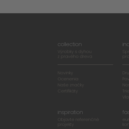
collection
in
Výrobky s dyhou
Spr
z pravého dreva
pro
Novinky
Dr
Ocenenia
Po
Naše značky
No
Certifikáty
Tri
Vla
inspiration
fa
Objavte referenčné
eu
projekty
ko