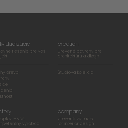
dividualizácia
creation
ávne riešenie pre váš
Drevené povrchy pre
jekt
architektúru a dizajn
uhy dreva
Štúdiová kolekcia
vrchy
siče
edenia
stnosti
ctory
company
roplac – váš
drevené vibrácie
mpetentný výrobca
for interior design