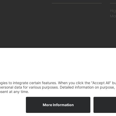
Hi
Ma
Všeo