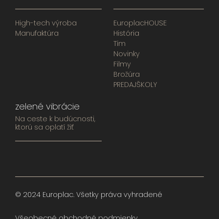
High-tech výroba
EuroplacHOUSE
Manufaktúra
História
Tím
Novinky
Filmy
Brožúra
PREDAJŠKOLY
zelené vibrácie
Na ceste k budúcnosti,
ktorú sa oplatí žiť
© 2024 Europlac. Všetky práva vyhradené
Všeobecné obchodné podmienky