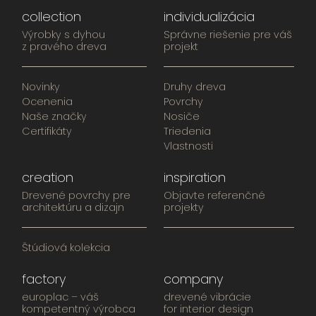
collection
individualizácia
Výrobky s dyhou
Správne riešenie pre váš
z pravého dreva
projekt
Novinky
Druhy dreva
Ocenenia
Povrchy
Naše značky
Nosiče
Certifikáty
Triedenia
Vlastnosti
creation
inspiration
Drevené povrchy pre
Objavte referenčné
architektúru a dizajn
projekty
Štúdiová kolekcia
factory
company
europlac – váš
drevené vibrácie
kompetentný výrobca
for interior design