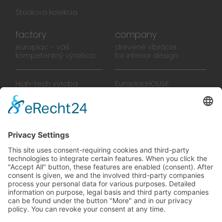
Štúdiová kolekcia
factory
company
europlac – váš
drevené vibrácie
kompetentný výrobca
for interior design
High-tech výroba
EuroplacHOUSE
Manufaktúra
História
Tím
Novinky
Filmy
Brožúra
PREDAJŠKOLY
zelené vibrácie
Na ceste k budúcnosti,
ktorú sa oplatí žiť