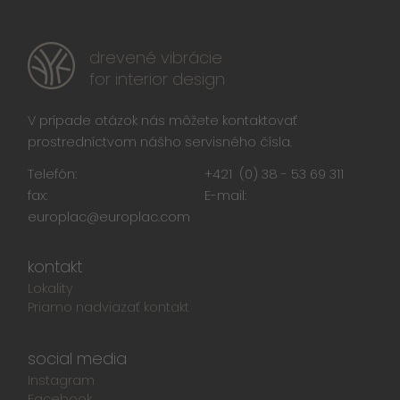
drevené vibrácie
for interior design
V prípade otázok nás môžete kontaktovať
prostredníctvom nášho servisného čísla.
Telefón:
+421 (0) 38 - 53 69 311
fax:
E-mail:
europlac@europlac.com
kontakt
Lokality
Priamo nadviazať kontakt
social media
Instagram
Facebook