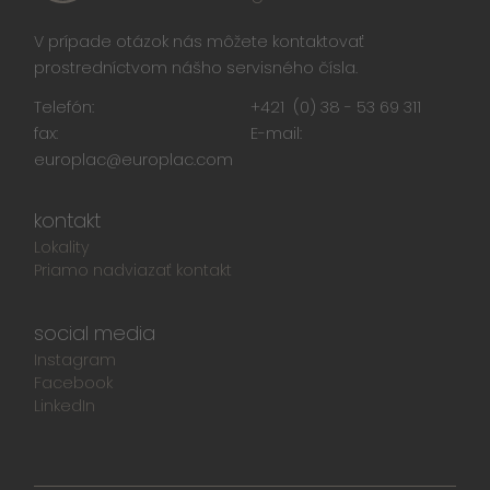
V prípade otázok nás môžete kontaktovať
prostredníctvom nášho servisného čísla.
Telefón:
+421 (0) 38 - 53 69 311
fax:
E-mail:
europlac@europlac.com
kontakt
Lokality
Priamo nadviazať kontakt
social media
Instagram
Facebook
LinkedIn