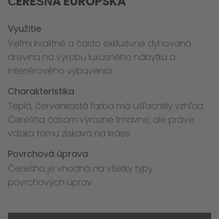
ČEREŠŇA EURÓPSKA
Využitie
Veľmi kvalitné a často exkluzívne dyhovaná
drevina na výrobu luxusného nábytku a
interiérového vybavenia
Charakteristika
Teplá, červenkastá farba má ušľachtilý vzhľad.
Čerešňa časom výrazne tmavne, ale práve
vďaka tomu získava na kráse.
Povrchová úprava
Čerešňa je vhodná na všetky typy
povrchových úprav