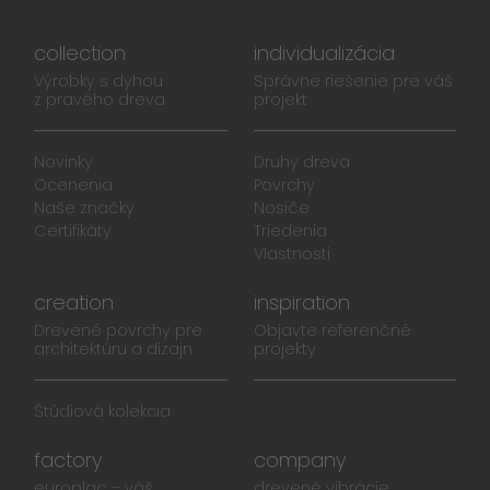
collection
individualizácia
Výrobky s dyhou
Správne riešenie pre váš
z pravého dreva
projekt
Novinky
Druhy dreva
Ocenenia
Povrchy
Naše značky
Nosiče
Certifikáty
Triedenia
Vlastnosti
creation
inspiration
Drevené povrchy pre
Objavte referenčné
architektúru a dizajn
projekty
Štúdiová kolekcia
factory
company
europlac – váš
drevené vibrácie