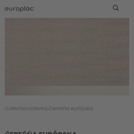
Collection
Dreviny
Čerešňa európska