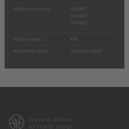
Hrúbka (mm, kód)
0,6 KBE1
0,8 KBE2
0,9 KBE3
Kód produktu
KBE
Botanický názov
Cerasus avium
drevené vibrácie
for interior design