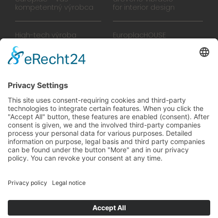
kompetentný výrobca
for interior design
High-tech výroba
EuroplacHOUSE
Manufaktúra
História
Tím
Novinky
Filmy
Brožúra
PREDAJŠKOLY
zelené vibrácie
Na ceste k budúcnosti,
ktorú sa oplatí žiť
© 2024 Europlac. Všetky práva vyhradené