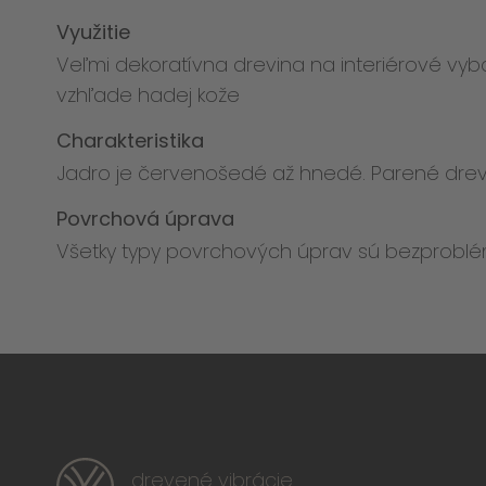
Využitie
Veľmi dekoratívna drevina na interiérové vyb
vzhľade hadej kože
Charakteristika
Jadro je červenošedé až hnedé. Parené drev
Povrchová úprava
Všetky typy povrchových úprav sú bezprobl
drevené vibrácie