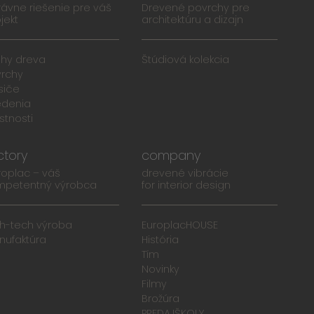
ávne riešenie pre váš
Drevené povrchy pre
jekt
architektúru a dizajn
uhy dreva
Štúdiová kolekcia
vrchy
siče
edenia
stnosti
ctory
company
roplac – váš
drevené vibrácie
mpetentný výrobca
for interior design
gh-tech výroba
EuroplacHOUSE
nufaktúra
História
Tím
Novinky
Filmy
Brožúra
PREDAJŠKOLY