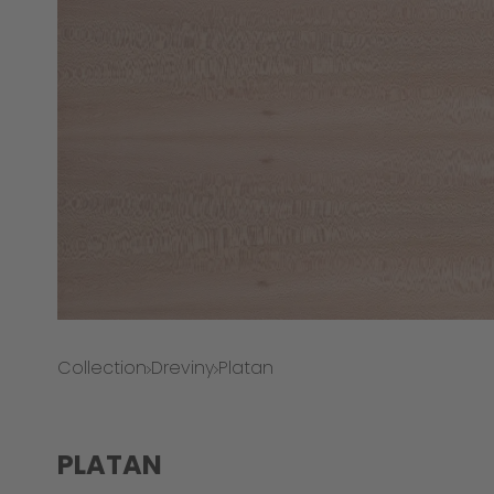
Collection
Dreviny
Platan
PLATAN