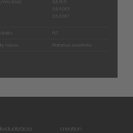
 (mm, kód)
0,6 PLT1
0,9 EGE3
2,5 EGE7
oduktu
PLT
ký názov
Platanus acerifolia
dividualizácia
creation