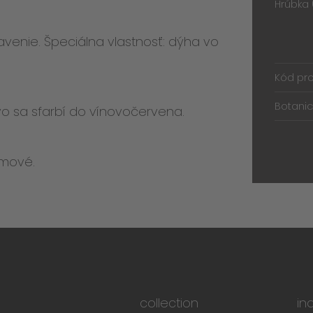
Hrúbka
avenie. Špeciálna vlastnosť: dýha vo
Kód pr
Botanic
o sa sfarbí do vínovočervena.
émové.
collection
in