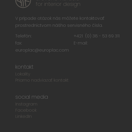
for interior design
V prípade otázok nás môžete kontaktovať
prostredníctvom nášho servisného čísla.
Telefón:
+421 (0) 38 - 53 69 311
fax:
E-mail:
europlac@europlac.com
kontakt
Lokality
Priamo nadviazať kontakt
social media
Instagram
Facebook
LinkedIn