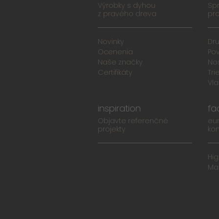
Výrobky s dyhou
Spr
z pravého dreva
pro
Novinky
Dr
Ocenenia
Po
Naše značky
No
Certifikáty
Tri
Vla
inspiration
fa
Objavte referenčné
eu
projekty
ko
Hi
Ma