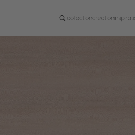
collection
creation
inspirat