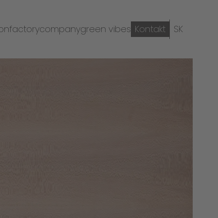
ion
factory
company
green vibes
Kontakt
SK