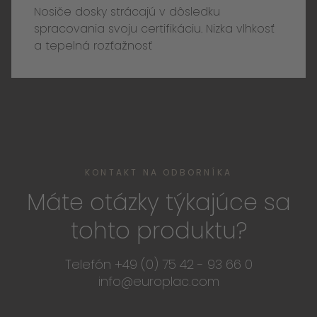
Nosiče dosky strácajú v dôsledku
spracovania svoju certifikáciu. Nizka vlhkosť
a tepelná rozťažnosť
KONTAKT NA ODBORNÍKA
Máte otázky týkajúce sa
tohto produktu?
Telefón +49 (0) 75 42 - 93 66 0
info@europlac.com