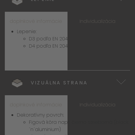
doplnkové informácie
Individualizácia
Lepenie:
D3 podľa EN 204
D4 podľa EN 204
VIZUÁLNA STRANA
doplnkové informácie
Individualizácia
Dekoratívny povrch:
Figová kôra napr. čierno strieborná (black
´n´aluminium)