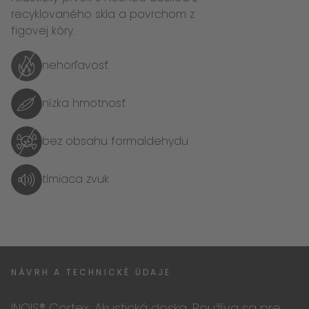
recyklovaného skla a povrchom z
figovej kôry.
nehorľavosť
nízka hmotnosť
bez obsahu formaldehydu
tlmiaca zvuk
NÁVRH A TECHNICKÉ ÚDAJE
INOIS® Cortex
Akustická doska
Používa sa pre