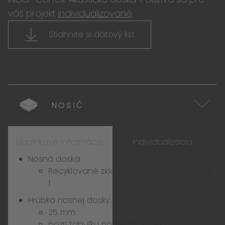
váš projekt
individualizované
.
Stiahnite si dátový list
NOSIČ
doplnkové informácie
Individualizácia
Nosná doska:
Recyklované sklo A2-S1, d0 padľa EN 13501-
1
Hrúbka nosnej dosky:
25 mm
pozri
tabuľku nosných dosiek