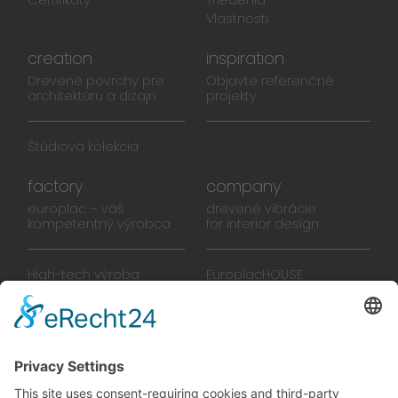
Vlastnosti
creation
inspiration
Drevené povrchy pre
Objavte referenčné
architektúru a dizajn
projekty
Štúdiová kolekcia
factory
company
europlac – váš
drevené vibrácie
kompetentný výrobca
for interior design
High-tech výroba
EuroplacHOUSE
Manufaktúra
História
Tím
Novinky
Filmy
Brožúra
PREDAJŠKOLY