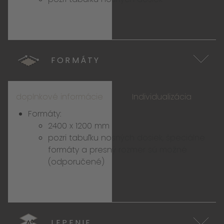
FORMÁTY
doplnkové informácie
Individualizácia
Formáty:
2400 x 1200 mm
pozri
tabuľku nosných dosiek
, špeciálne
formáty a presný rozmer sú možné
(odporučené)
LEPENIE