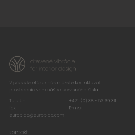
drevené vibrácie
for interior design
V prípade otázok nás môžete kontaktovať
prostredníctvom nášho servisného čísla.
Telefón:
+421 (0) 38 - 53 69 311
fax:
E-mail:
europlac@europlac.com
kontakt