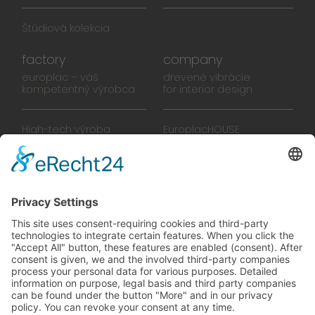
Štúdiová kolekcia
factory
company
europlac – váš
drevené vibrácie
kompetentný výrobca
for interior design
High-tech výroba
EuroplacHOUSE
Manufaktúra
História
Tím
Novinky
Filmy
Brožúra
PREDAJŠKOLY
zelené vibrácie
Na ceste k budúcnosti,
ktorú sa oplatí žiť