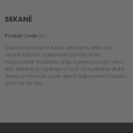
SEKANÉ
Produkt Code:
GEH
Štruktúra podobná rukou sekanému drevu pri
výrobe trámov. Osekávaný povrch nesie
nespočetné množstvo stôp, a preto pôsobí veľmi
živo. Sekané sa vynikajúco hodí na rustikálne druhy
dreva a historické staré drevo. Odporučená hrúbka
dyhy od 0,9 mm.