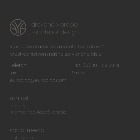
drevené vibrácie
for interior design
V prípade otázok nás môžete kontaktovať
prostredníctvom nášho servisného čísla.
Telefón:
+421 (0) 38 - 53 69 311
fax:
E-mail:
europlac@europlac.com
kontakt
Lokality
Priamo nadviazať kontakt
social media
Instagram