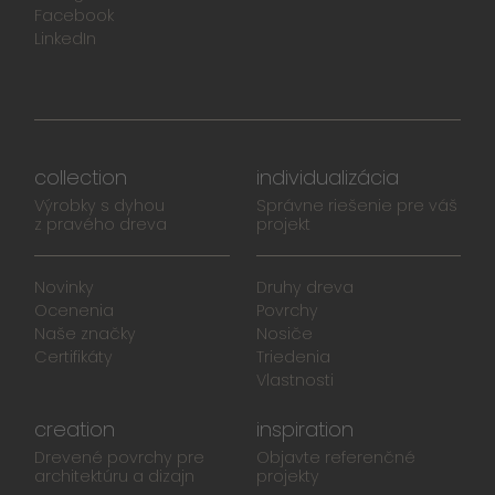
Facebook
LinkedIn
collection
individualizácia
Výrobky s dyhou
Správne riešenie pre váš
z pravého dreva
projekt
Novinky
Druhy dreva
Ocenenia
Povrchy
Naše značky
Nosiče
Certifikáty
Triedenia
Vlastnosti
creation
inspiration
Drevené povrchy pre
Objavte referenčné
architektúru a dizajn
projekty