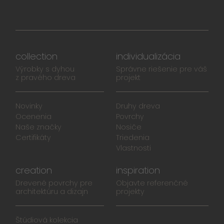
collection
individualizácia
Výrobky s dyhou
Správne riešenie pre váš
z pravého dreva
projekt
Novinky
Druhy dreva
Ocenenia
Povrchy
Naše značky
Nosiče
Certifikáty
Triedenia
Vlastnosti
creation
inspiration
Drevené povrchy pre
Objavte referenčné
architektúru a dizajn
projekty
Štúdiová kolekcia