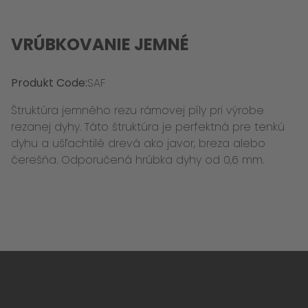
VRÚBKOVANIE JEMNÉ
Produkt Code:
SAF
Štruktúra jemného rezu rámovej píly pri výrobe
rezanej dyhy. Táto štruktúra je perfektná pre tenkú
dyhu a ušľachtilé drevá ako javor, breza alebo
čerešňa. Odporučená hrúbka dyhy od 0,6 mm.