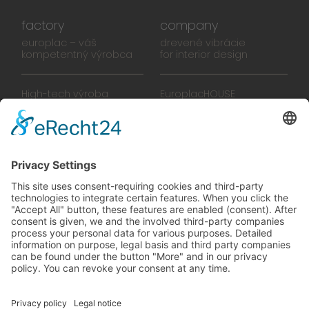
factory
company
europlac – váš
drevené vibrácie
kompetentný výrobca
for interior design
High-tech výroba
EuroplacHOUSE
Manufaktúra
História
Tím
Novinky
Filmy
Brožúra
PREDAJŠKOLY
zelené vibrácie
Na ceste k budúcnosti,
ktorú sa oplatí žiť