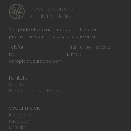
drevené vibrácie
for interior design
V prípade otázok nás môžete kontaktovať
prostredníctvom nášho servisného čísla.
Telefón:
+421 (0) 38 - 53 69 311
fax:
E-mail:
europlac@europlac.com
kontakt
Lokality
Priamo nadviazať kontakt
social media
Instagram
Facebook
LinkedIn