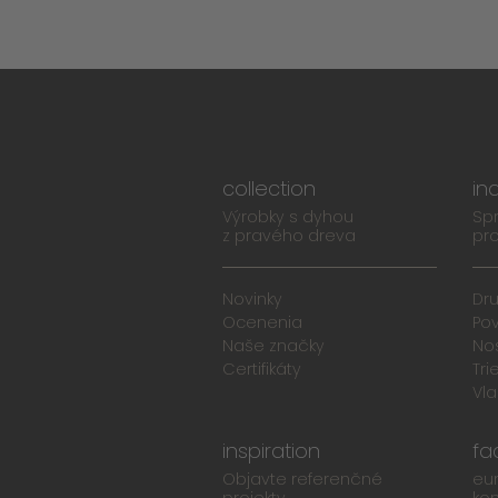
collection
in
Výrobky s dyhou
Spr
z pravého dreva
pro
Novinky
Dr
Ocenenia
Po
Naše značky
No
Certifikáty
Tri
Vla
inspiration
fa
Objavte referenčné
eu