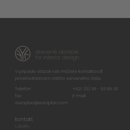
drevené vibrácie
for interior design
V prípade otázok nás môžete kontaktovať
prostredníctvom nášho servisného čísla.
Telefón:
+421 (0) 38 - 53 69 311
fax:
E-mail:
europlac@europlac.com
kontakt
Lokality