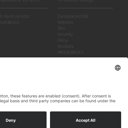
mpetentný výrobca
for interior design
gh-tech výroba
EuroplacHOUSE
nufaktúra
História
Tím
Novinky
Filmy
Brožúra
PREDAJŠKOLY
zelené vibrácie
Na ceste k budúcnosti,
ktorú sa oplatí žiť
becné obchodné podmienky
odtlačok
Ochrana údajov