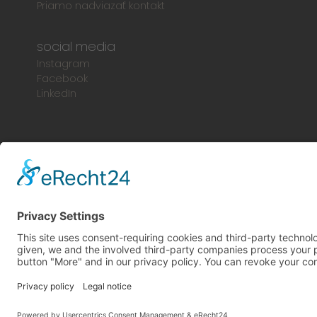
Priamo nadviazať kontakt
social media
Instagram
Facebook
LinkedIn
© 2024 Europlac. Všetky práva vyhradené