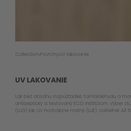
Collection
Povrchy
UV lakovanie
UV LAKOVANIE
Lak bez obsahu rozpúšťadiel, formaldehydu a mon
antiseptický a testovaný ECO inštitútom. Výber stu
(LUG) lak, UV hodvábne matný (LUE). Voliteľné: A