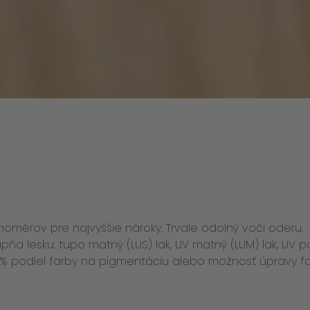
omérov pre najvyššie nároky. Trvale odolný voči oderu,
pňa lesku: tupo matný (LUS) lak, UV matný (LUM) lak, UV po
ž 5% podiel farby na pigmentáciu alebo možnosť úpravy fa