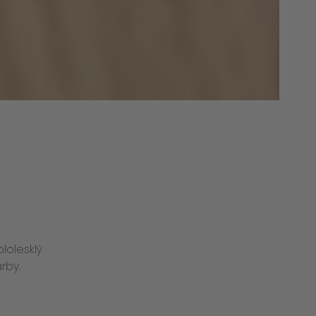
lolesklý
rby.