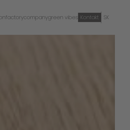
ion
factory
company
green vibes
Kontakt
SK