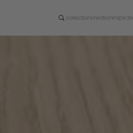
collection
creation
inspirat