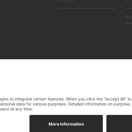
projekty
ko
Hi
Ma
Všeo