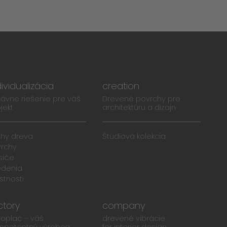
dividualizácia
creation
ávne riešenie pre váš
Drevené povrchy pre
jekt
architektúru a dizajn
uhy dreva
Štúdiová kolekcia
vrchy
siče
edenia
stnosti
ctory
company
roplac – váš
drevené vibrácie