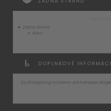
ZADNÁ STRAND
doplnkové
Zadná strana:
Rúno
DOPLNKOVÉ INFORMÁC
Zur Einlagerung: trockene und beheizte Umgebu