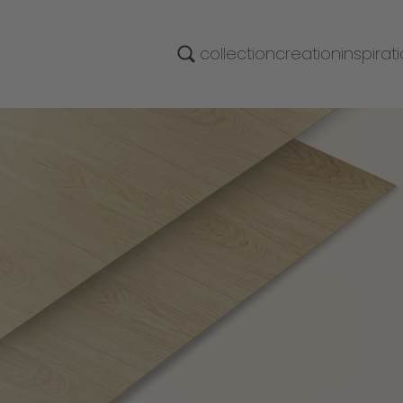
collection
creation
inspirat