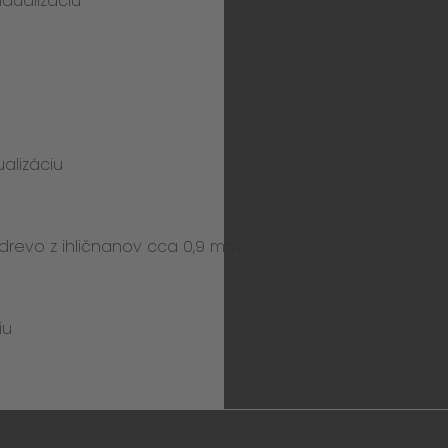
vidualizáciu
ualizáciu
 drevo z ihličnanov cca 0,9 mm
iu