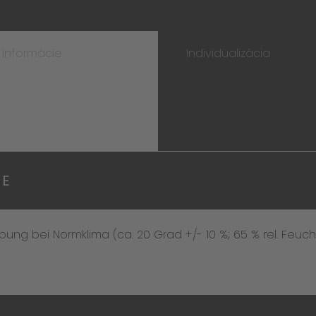
 informácie
Individualizácia
IE
ng bei Normklima (ca. 20 Grad +/- 10 %; 65 % rel. Feucht