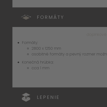
FORMÁTY
doplnkové
Formáty:
2800 x 1250 mm
osobitné formáty a pevný rozmer mož
Konečná hrúbka:
cca 1 mm
LEPENIE