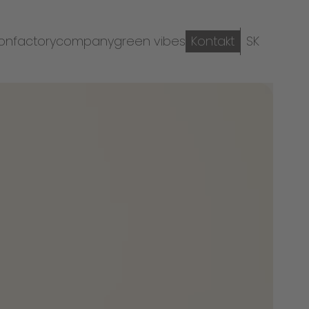
ion
factory
company
green vibes
Kontakt
SK