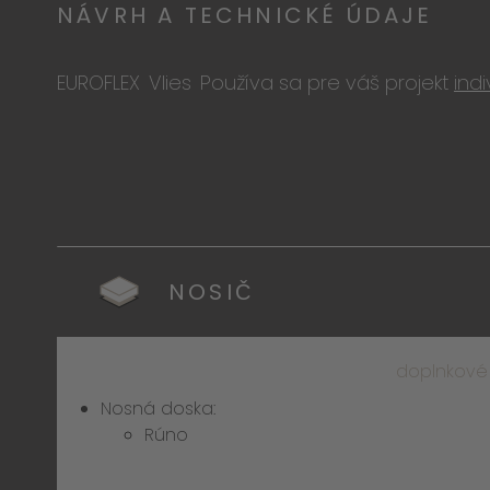
NÁVRH A TECHNICKÉ ÚDAJE
EUROFLEX
Vlies
Používa sa pre váš projekt
ind
NOSIČ
doplnkové
Nosná doska:
Rúno