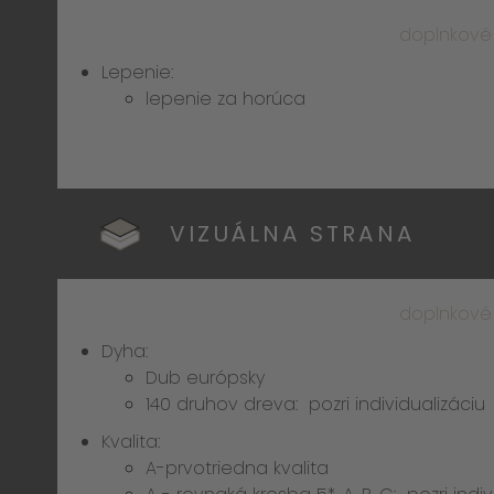
doplnkové
Lepenie:
lepenie za horúca
VIZUÁLNA STRANA
doplnkové
Dyha:
Dub európsky
140 druhov dreva:
pozri individualizáciu
Kvalita:
A-prvotriedna kvalita