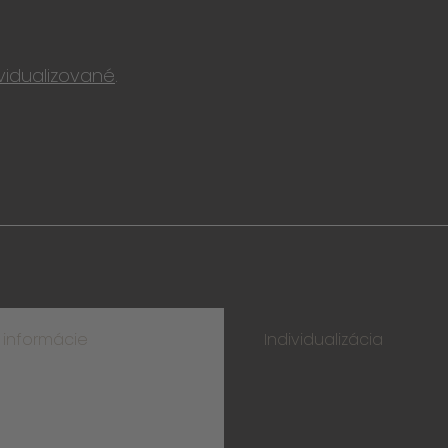
ividualizované
.
 informácie
Individualizácia