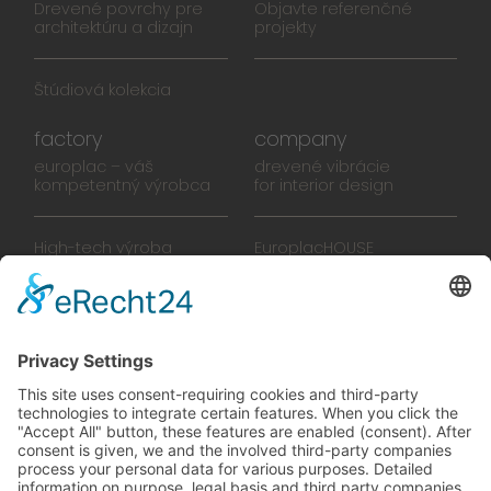
Drevené povrchy pre
Objavte referenčné
architektúru a dizajn
projekty
Štúdiová kolekcia
factory
company
europlac – váš
drevené vibrácie
kompetentný výrobca
for interior design
High-tech výroba
EuroplacHOUSE
Manufaktúra
História
Tím
Novinky
Filmy
Brožúra
PREDAJŠKOLY
zelené vibrácie
Na ceste k budúcnosti,
ktorú sa oplatí žiť