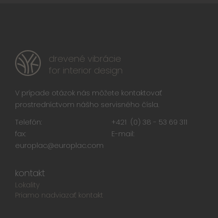
drevené vibrácie
for interior design
V prípade otázok nás môžete kontaktovať
prostredníctvom nášho servisného čísla.
Telefón:
+421 (0) 38 - 53 69 311
fax:
E-mail:
europlac@europlac.com
kontakt
Lokality
Priamo nadviazať kontakt