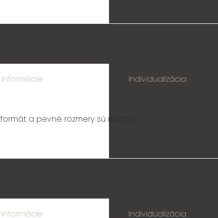
 informácie
Individualizácia
ny formát a pevné rozmery sú možné
 informácie
Individualizácia