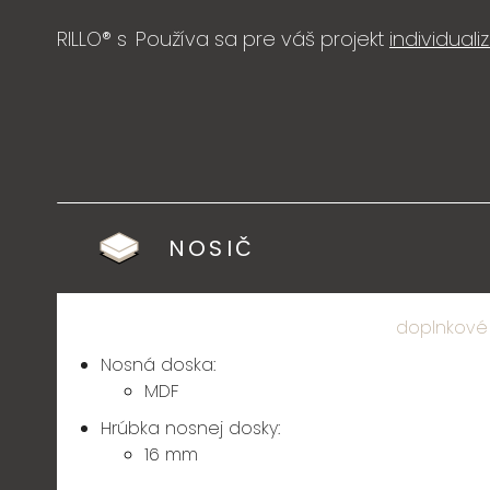
RILLO® s
Používa sa pre váš projekt
individual
NOSIČ
doplnkové
Nosná doska:
MDF
Hrúbka nosnej dosky:
16 mm