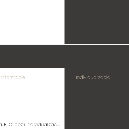
 informácie
Individualizácia
, B, C:
pozri individualizáciu