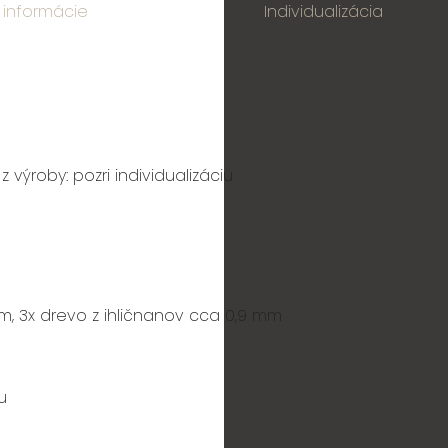
 informácie
Individualizácia
 z výroby:
pozri individualizáciu
m, 3x drevo z ihličnanov cca 0,9 mm
u