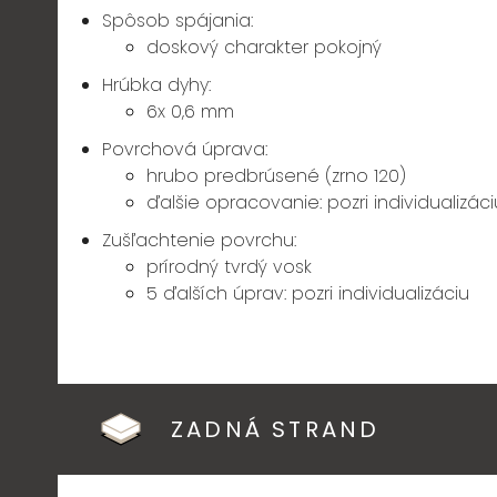
Spôsob spájania:
doskový charakter pokojný
Hrúbka dyhy:
6x 0,6 mm
Povrchová úprava:
hrubo predbrúsené (zrno 120)
ďalšie opracovanie:
pozri individualizáci
Zušľachtenie povrchu:
prírodný tvrdý vosk
5 ďalších úprav: pozri individualizáciu
ZADNÁ STRAND