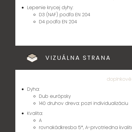
Lepenie krycej dyhy:
D3 (NAF) podľa EN 204
D4 podľa EN 204
VIZUÁLNA STRANA
doplnkové
Dyha:
Dub európsky
140 druhov dreva:
pozri individualizáciu
Kvalita:
A
rovnakádkresba 5*, A-prvotriedna kvalita