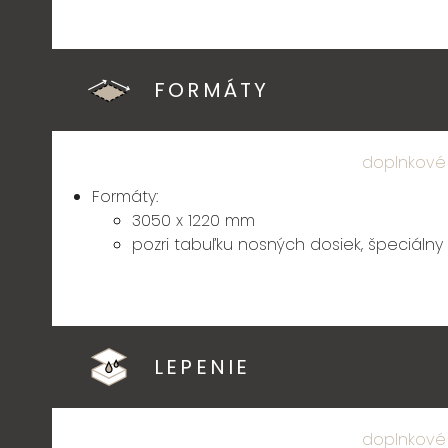
FORMÁTY
doplnkové
Formáty:
3050 x 1220 mm
pozri tabuľku nosných dosiek, špeciál
LEPENIE
doplnkové