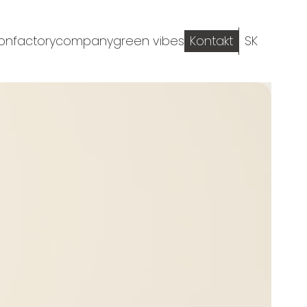
ion
factory
company
green vibes
Kontakt
SK