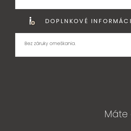
DOPLNKOVÉ INFORMÁC
Bez záruky omeškania.
Máte 