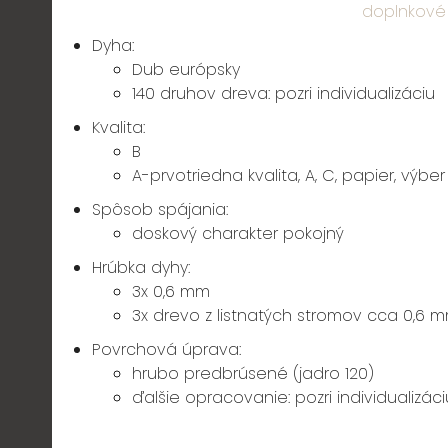
doplnkové
Dyha:
Dub európsky
140 druhov dreva:
pozri individualizáciu
Kvalita:
B
A-prvotriedna kvalita, A, C, papier, výber
Spôsob spájania:
doskový charakter pokojný
Hrúbka dyhy:
3x 0,6 mm
3x drevo z listnatých stromov cca 0,6 m
Povrchová úprava:
hrubo predbrúsené (jadro 120)
ďalšie opracovanie:
pozri individualizáci