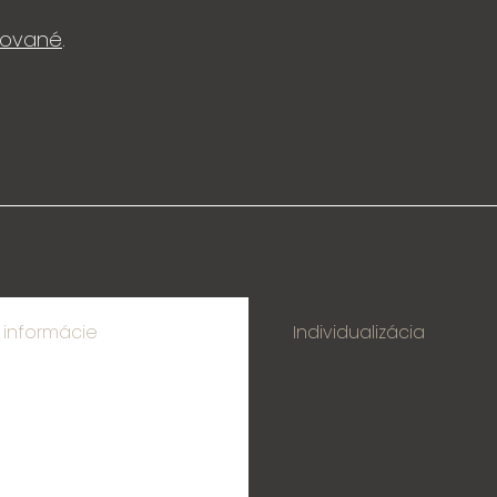
izované
.
 informácie
Individualizácia