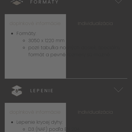
FORMÁTY
doplnkové informácie
Individualizácia
Formáty:
3050 x 1220 mm
pozri tabuľka nosných dosiek, špeciálny
formát a pevné rozmery sú možné
LEPENIE
doplnkové informácie
Individualizácia
Lepenie krycej dyhy:
D3 (NAF) podľa EN 204