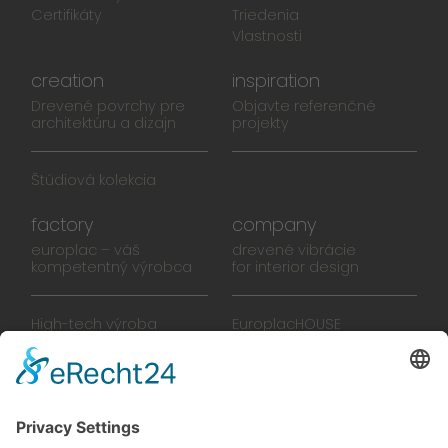
Certifikáty
Triedenia
Vlastnosti
creation
inspiration
Drevené povrchy pre
Objavte referenčné
architektúru a dizajn
projekty
Štúdiová kolekcia
factory
company
europlac – váš
drevené vibrácie
kompetentný výrobca
for interior design
High-tech výroba
EuroplacHOUSE
Manufaktúra
História
Tím
Novinky
Filmy
Brožúra