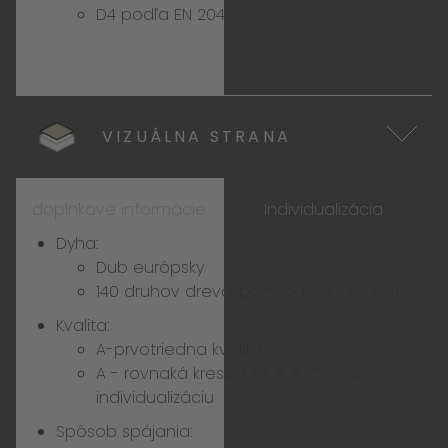
D4 podľa EN 204
VIZUÁLNA STRANA
doplnkové informácie
Individualizácia
Dyha:
Dub európsky
140 druhov dreva:
pozri individualizáciu
Kvalita:
A-prvotriedna kvalita
A - rovnaká kresba 5*, A, B, C:
pozri
individualizáciu
Spôsob spájania: