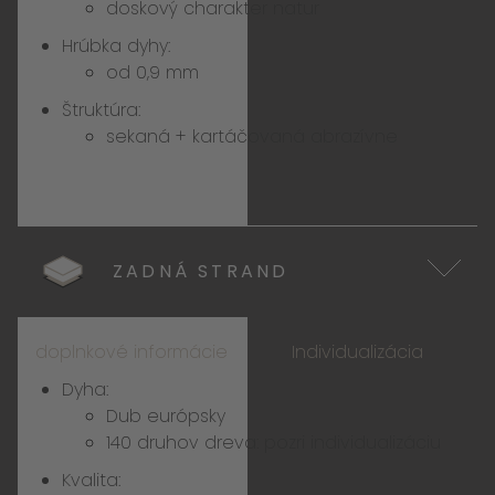
doskový charakter natur
Hrúbka dyhy:
od 0,9 mm
Štruktúra:
sekaná + kartáčovaná abrazívne
ZADNÁ STRAND
doplnkové informácie
Individualizácia
Dyha:
Dub európsky
140 druhov dreva:
pozri individualizáciu
Kvalita: