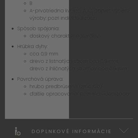
B
A-prvotriedna kvalita, A, C, papier, výber z
výroby:
pozri individualizáciu
Spôsob spájania:
doskový charakter naturálny
Hrúbka dyhy:
cca 0,9 mm
drevo z listnatých strom cca 0,9 mm,
drevo z ihličnatých stromov cca 0,9 mm
Povrchová úprava:
hrubo predbrúsené (zrno 120)
ďalšie opracovanie:
pozri individualizáciu
DOPLNKOVÉ INFORMÁCIE