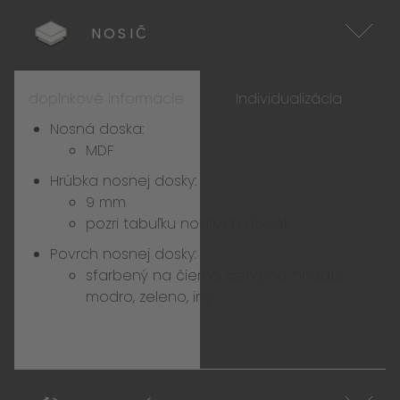
NOSIČ
doplnkové informácie
Individualizácia
Nosná doska:
MDF
Hrúbka nosnej dosky:
9 mm
pozri tabuľku nosných dosiek
Povrch nosnej dosky:
sfarbený na čierno, červeno, hnedo,
modro, zeleno, iný