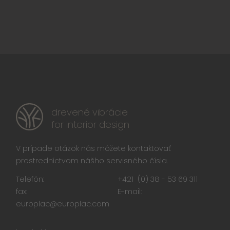
drevené vibrácie
for interior design
V prípade otázok nás môžete kontaktovať
prostredníctvom nášho servisného čísla.
Telefón:
+421 (0) 38 - 53 69 311
fax:
E-mail:
europlac@europlac.com