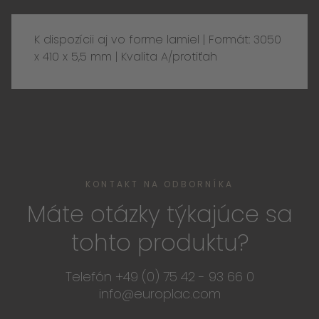
K dispozícii aj vo forme lamiel | Formát: 3050
x 410 x 5,5 mm | Kvalita A/protiťah
KONTAKT NA ODBORNÍKA
Máte otázky týkajúce sa
tohto produktu?
Telefón +49 (0) 75 42 - 93 66 0
info@europlac.com