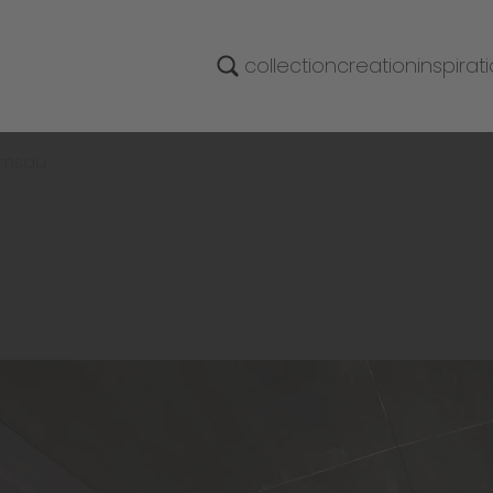
collection
creation
inspirat
amsau