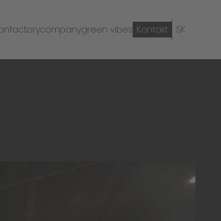
ion
factory
company
green vibes
Kontakt
SK