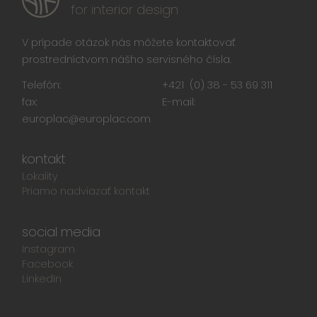
for interior design
V prípade otázok nás môžete kontaktovať
prostredníctvom nášho servisného čísla.
Telefón:
+421 (0) 38 - 53 69 311
fax:
E-mail:
europlac@europlac.com
kontakt
Lokality
Priamo nadviazať kontakt
social media
Instagram
Facebook
LinkedIn