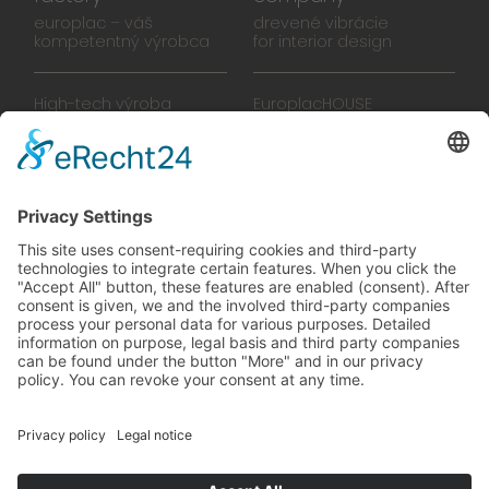
europlac – váš
drevené vibrácie
kompetentný výrobca
for interior design
High-tech výroba
EuroplacHOUSE
Manufaktúra
História
Tím
Novinky
Filmy
Brožúra
PREDAJŠKOLY
zelené vibrácie
Na ceste k budúcnosti,
ktorú sa oplatí žiť
© 2024 Europlac. Všetky práva vyhradené