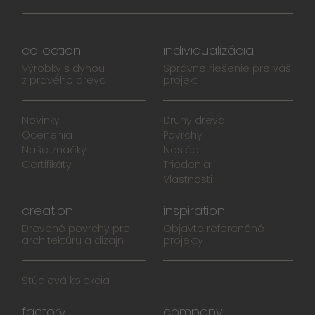
collection
individualizácia
Výrobky s dyhou
Správne riešenie pre váš
z pravého dreva
projekt
Novinky
Druhy dreva
Ocenenia
Povrchy
Naše značky
Nosiče
Certifikáty
Triedenia
Vlastnosti
creation
inspiration
Drevené povrchy pre
Objavte referenčné
architektúru a dizajn
projekty
Štúdiová kolekcia
factory
company