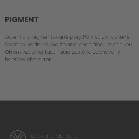
PIGMENT
Autenticky pigmentované póry. Póry sú zvýraznené
farebne podľa vášho želania špeciálnou technikou.
Okrem vizuálnej fascinácie zostáva zachovaný
haptický charakter.
drevené vibrácie