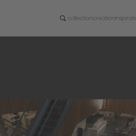
collection
creation
inspirat