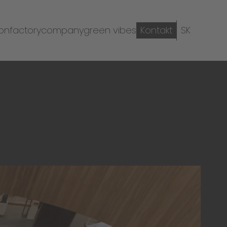
ion
factory
company
green vibes
Kontakt
SK