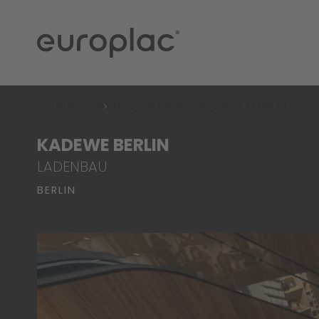
Referenčné
KaDeWe Berlin Ladenbau | Berlin
KADEWE BERLIN
LADENBAU
BERLIN