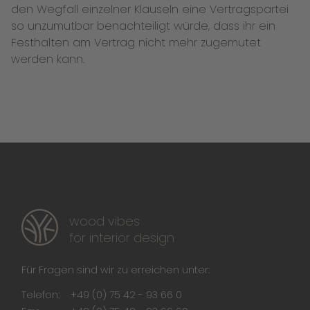
den Wegfall einzelner Klauseln eine Vertragspartei
so unzumutbar benachteiligt würde, dass ihr ein
Festhalten am Vertrag nicht mehr zugemutet
werden kann.
wood vibes
for interior design
Für Fragen sind wir zu erreichen unter:
Telefon:
+49 (0) 75 42 - 93 66 0