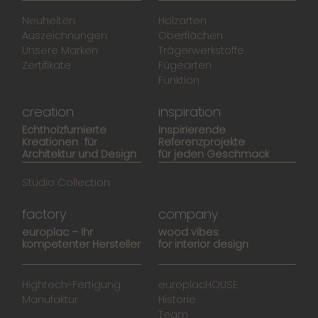
Neuheiten
Holzarten
Auszeichnungen
Oberflächen
Unsere Marken
Trägerwerkstoffe
Zertifikate
Fügearten
Funktion
creation
inspiration
Echtholzfurnierte
Inspirierende
Kreationen für
Referenzprojekte
Architektur und Design
für jeden Geschmack
Studio Collection
factory
company
europlac – Ihr
wood vibes
kompetenter Hersteller
for interior design
Hightech-Fertigung
europlacHOUSE
Manufaktur
Historie
Team