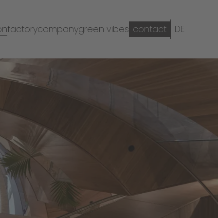
on
factory
company
green vibes
contact
DE