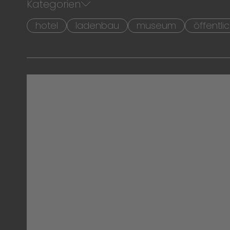
Kategorien
hotel
ladenbau
museum
öffentl