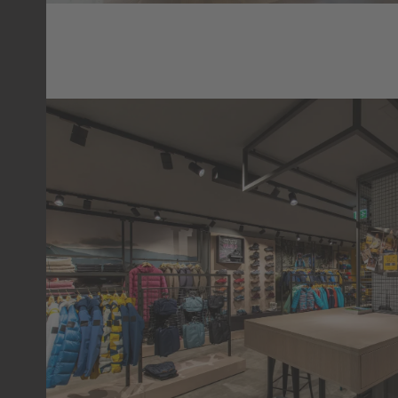
JACK WOLFSKIN
SHOP
DÜSSELDORF