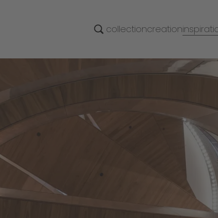
inspirati
collection
creation