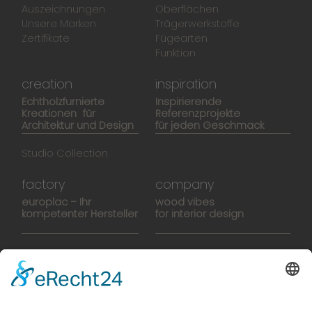
Auszeichnungen
Oberflächen
Unsere Marken
Trägerwerkstoffe
Zertifikate
Fügearten
Funktion
creation
inspiration
Echtholzfurnierte
Inspirierende
Kreationen für
Referenzprojekte
Architektur und Design
für jeden Geschmack
Studio Collection
factory
company
europlac – Ihr
wood vibes
kompetenter Hersteller
for interior design
Hightech-Fertigung
europlacHOUSE
Manufaktur
Historie
Team
News
Karriere