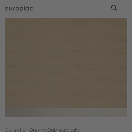
Collection
Dreviny
Dub európsky