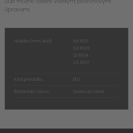
Dub možno ošetriť všetkými povrchovými
úpravami.
Hrúbka (mm, kód)
0,6 EEU1
0,9 EEU3
1,5 EEU4
2,5 EEU7
Kód produktu
EEU
Botanický názov
Quercus robur