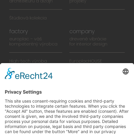
architektúru a dizajn
projekty
Štúdiová kolekcia
factory
company
europlac – váš
drevené vibrácie
kompetentný výrobca
for interior design
High-tech výroba
EuroplacHOUSE
Manufaktúra
História
Tím
Novinky
Filmy
Brožúra
PREDAJŠKOLY
zelené vibrácie
Na ceste k budúcnosti,
ktorú sa oplatí žiť