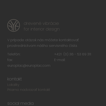
drevené vibrácie
for interior design
V prípade otázok nás môžete kontaktovať
prostredníctvom nášho servisného čísla.
Telefón:
+421 (0) 38 - 53 69 311
fax:
E-mail:
europlac@europlac.com
kontakt
Lokality
Priamo nadviazať kontakt
social media