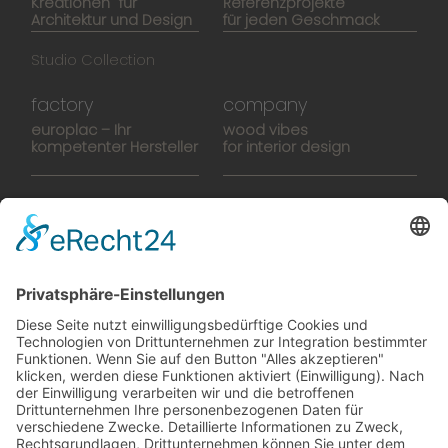
Kreationen für
Referenzprojekte
Architektur und Design
für jeden Geschmack
Studio Collection
factory
company
europlac – Ihr
wood vibes
kompetenter Hersteller
for interior design
Hightech-Fertigung
europlacHOUSE
Manufaktur
Historie
Team
News
Karriere
Filme
Booklet
SalesTools
green vibes
Auf dem Weg in eine
lebenswerte Zukunft