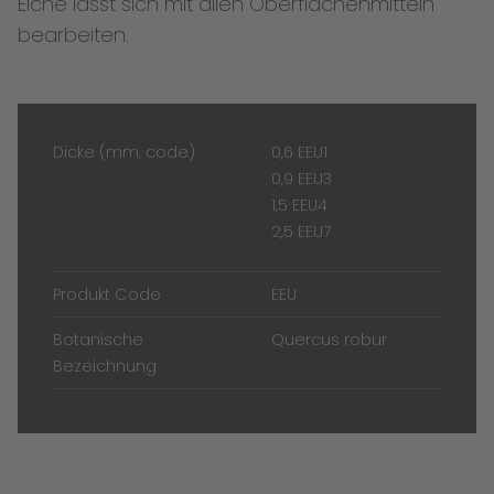
Eiche lässt sich mit allen Oberflächenmitteln
bearbeiten.
Dicke (mm, code)
0,6 EEU1
0,9 EEU3
1,5 EEU4
2,5 EEU7
Produkt Code
EEU
Botanische
Quercus robur
Bezeichnung