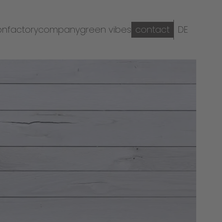
on
factory
company
green vibes
contact
DE