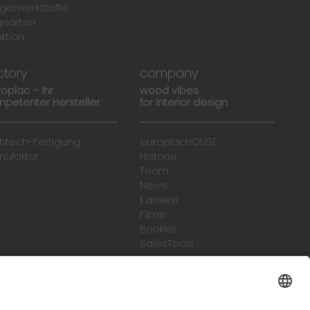
gerwerkstoffe
gearten
ktion
ctory
company
roplac – Ihr
wood vibes
petenter Hersteller
for interior design
ghtech-Fertigung
europlacHOUSE
nufaktur
Historie
Team
News
Karriere
Filme
Booklet
SalesTools
green vibes
Auf dem Weg in eine
lebenswerte Zukunft