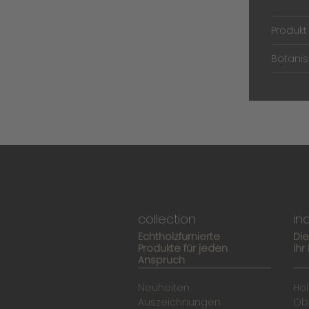
Produk
Botani
collection
in
Echtholzfurnierte
Di
Produkte für jeden
Ihr
Anspruch
Neuheiten
Hol
Auszeichnungen
Ob