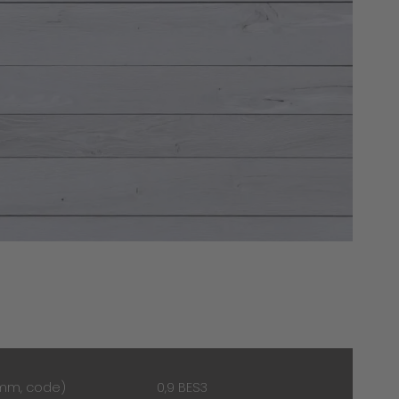
(mm, code)
0,9 BES3