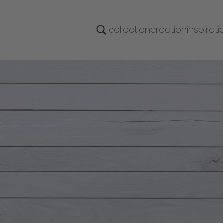
collection
creation
inspirati