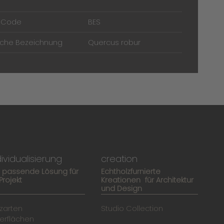
t Code
BES
sche Bezeichnung
Quercus robur
dividualisierung
creation
e passende Lösung für
Echtholzfurnierte
 Projekt
Kreationen für Architektur
und Design
zarten
Studio Collection
erflächen