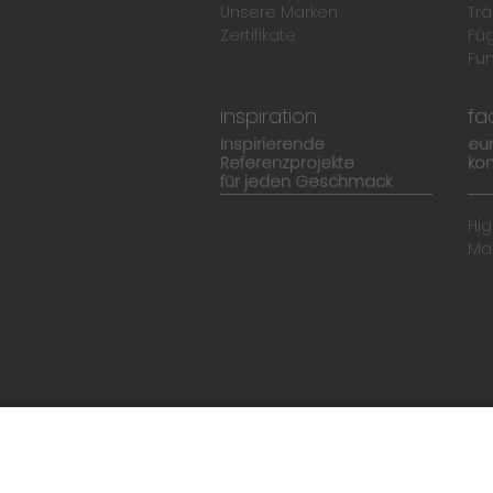
Unsere Marken
Trä
Zertifikate
Fü
Fun
inspiration
fa
Inspirierende
eu
Referenzprojekte
kom
für jeden Geschmack
Hi
Ma