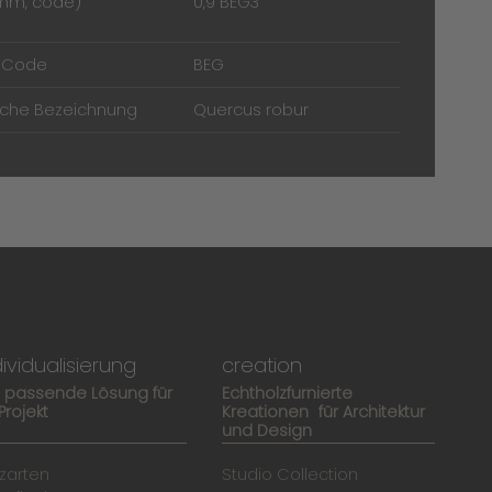
(mm, code)
0,9 BEG3
t Code
BEG
sche Bezeichnung
Quercus robur
dividualisierung
creation
e passende Lösung für
Echtholzfurnierte
 Projekt
Kreationen für Architektur
und Design
zarten
Studio Collection