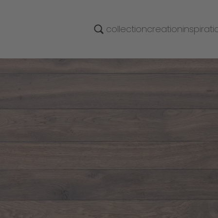
collection
creation
inspirati