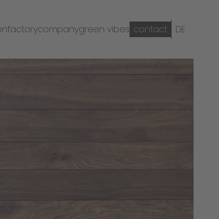
on
factory
company
green vibes
contact
DE