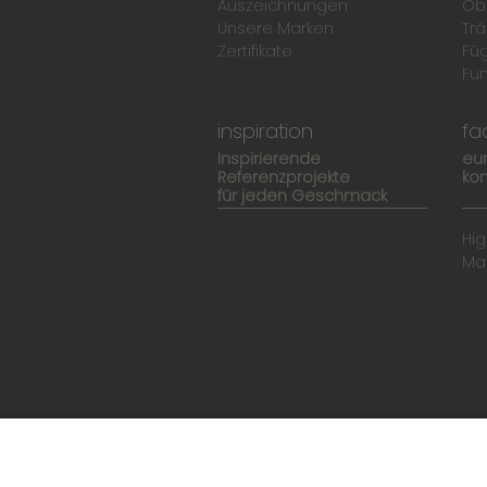
Auszeichnungen
Ob
Unsere Marken
Trä
Zertifikate
Fü
Fun
inspiration
fa
Inspirierende
eu
Referenzprojekte
kom
für jeden Geschmack
Hi
Ma