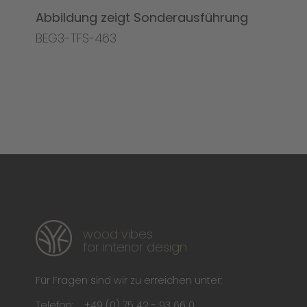
Abbildung zeigt Sonderausführung
BEG3-TFS-463
wood vibes
for interior design
Für Fragen sind wir zu erreichen unter:
Telefon:
+49 (0) 75 42 - 93 66 0