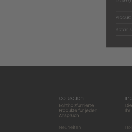
Dicke 
Produk
Botani
collection
in
Echtholzfurnierte
Di
Produkte für jeden
Ihr
Anspruch
Neuheiten
Hol