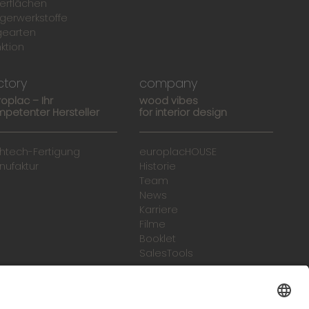
erflächen
gerwerkstoffe
gearten
ktion
ctory
company
roplac – Ihr
wood vibes
petenter Hersteller
for interior design
ghtech-Fertigung
europlacHOUSE
nufaktur
Historie
Team
News
Karriere
Filme
Booklet
SalesTools
green vibes
Auf dem Weg in eine