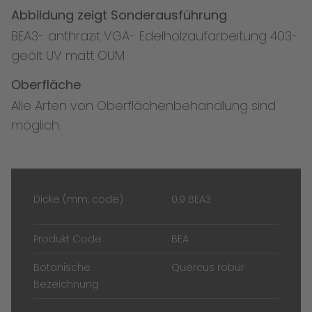
Abbildung zeigt Sonderausführung
BEA3- anthrazit VGA- Edelholzaufarbeitung 403-
geölt UV matt OUM
Oberfläche
Alle Arten von Oberflächenbehandlung sind
möglich.
Dicke (mm, code)
0,9 BEA3
Produkt Code
BEA
Botanische
Quercus robur
Bezeichnung