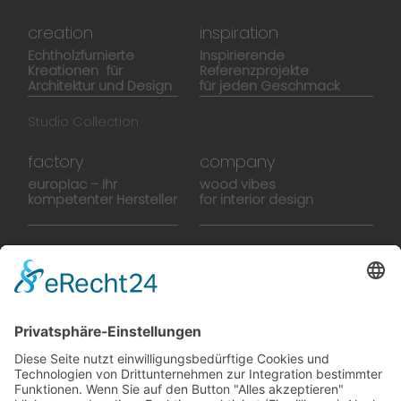
creation
inspiration
Echtholzfurnierte
Inspirierende
Kreationen für
Referenzprojekte
Architektur und Design
für jeden Geschmack
Studio Collection
factory
company
europlac – Ihr
wood vibes
kompetenter Hersteller
for interior design
Hightech-Fertigung
europlacHOUSE
Manufaktur
Historie
Team
News
Karriere
Filme
Booklet
SalesTools