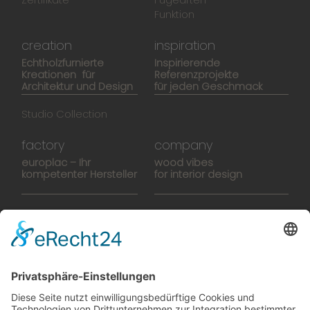
Zertifikate
Fügearten
Funktion
creation
inspiration
Echtholzfurnierte
Inspirierende
Kreationen für
Referenzprojekte
Architektur und Design
für jeden Geschmack
Studio Collection
factory
company
europlac – Ihr
wood vibes
kompetenter Hersteller
for interior design
Hightech-Fertigung
europlacHOUSE
Manufaktur
Historie
Team
News
Karriere
Filme
Booklet