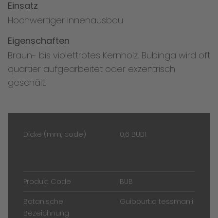
Einsatz
Hochwertiger Innenausbau
Eigenschaften
Braun- bis violettrotes Kernholz. Bubinga wird oft
quartier aufgearbeitet oder exzentrisch
geschält.
Dicke (mm, code)
0,6 BUB1
Produkt Code
BUB
Botanische
Guibourtia tessmanii
Bezeichnung