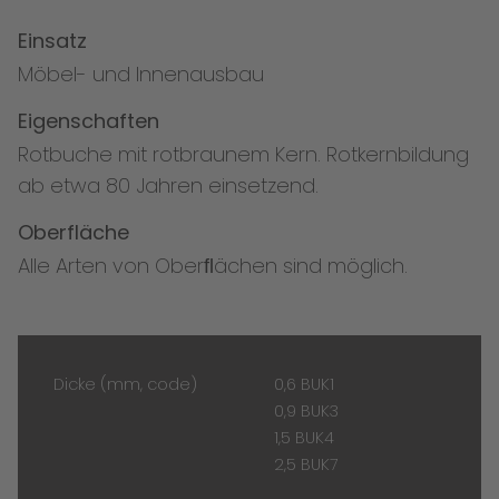
Einsatz
Möbel- und Innenausbau
Eigenschaften
Rotbuche mit rotbraunem Kern. Rotkernbildung
ab etwa 80 Jahren einsetzend.
Oberfläche
Alle Arten von Oberﬂächen sind möglich.
Dicke (mm, code)
0,6 BUK1
0,9 BUK3
1,5 BUK4
2,5 BUK7