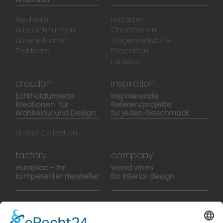
Neuheiten
Holzarten
Auszeichnungen
Oberflächen
Unsere Marken
Trägerwerkstoffe
Zertifikate
Fügearten
Funktion
creation
inspiration
Echtholzfurnierte
Inspirierende
Kreationen für
Referenzprojekte
Architektur und Design
für jeden Geschmack
Studio Collection
factory
company
europlac – Ihr
wood vibes
kompetenter Hersteller
for interior design
Hightech-Fertigung
europlacHOUSE
Manufaktur
Historie