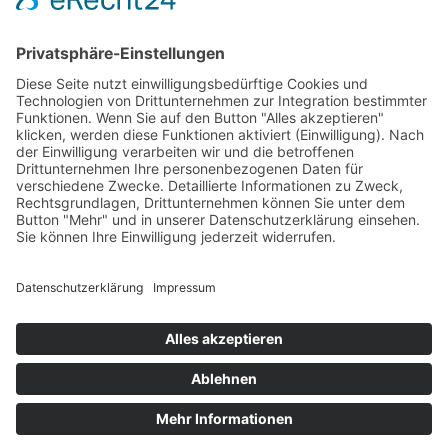
Team
News
Karriere
Filme
Booklet
SalesTools
green vibes
Auf dem Weg in eine
lebenswerte Zukunft
© 2024 Europlac. All Rights Reserved
Allgemeine Geschäftsbedingungen
Impressum
Datenschutz