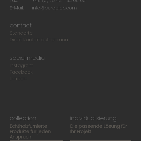
Fax:
+49 (0) 75 42 - 93 66 60
E-Mail:
info@europlac.com
contact
Standorte
Direkt Kontakt aufnehmen
social media
Instagram
Facebook
LinkedIn
collection
individualisierung
Echtholzfurnierte
Die passende Lösung für
Produkte für jeden
Ihr Projekt
Anspruch