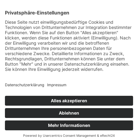
News
Karriere
Filme
Booklet
SalesTools
green vibes
Auf dem Weg in eine
lebenswerte Zukunft
© 2024 Europlac. All Rights Reserved
Allgemeine Geschäftsbedingungen
Impressum
Datenschutz