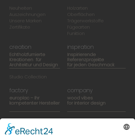
Neuheiten
Holzarten
Auszeichnungen
Oberflächen
Unsere Marken
Trägerwerkstoffe
Zertifikate
Fügearten
Funktion
creation
inspiration
Echtholzfurnierte
Inspirierende
Kreationen für
Referenzprojekte
Architektur und Design
für jeden Geschmack
Studio Collection
factory
company
europlac – Ihr
wood vibes
kompetenter Hersteller
for interior design
Hightech-Fertigung
europlacHOUSE
Manufaktur
Historie
Team