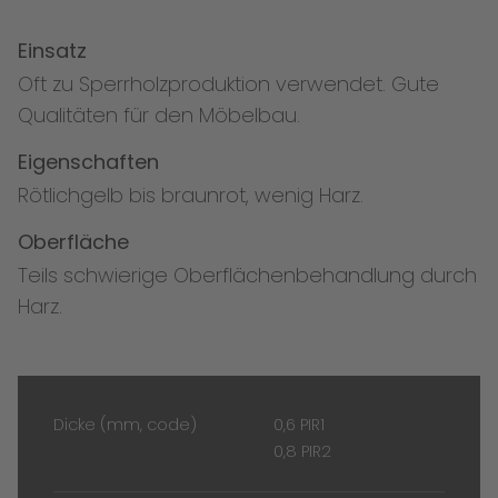
Einsatz
Oft zu Sperrholzproduktion verwendet. Gute
Qualitäten für den Möbelbau.
Eigenschaften
Rötlichgelb bis braunrot, wenig Harz.
Oberfläche
Teils schwierige Oberflächenbehandlung durch
Harz.
Dicke (mm, code)
0,6 PIR1
0,8 PIR2