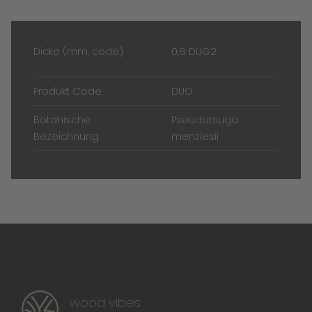
Dicke (mm, code)
0,8 DUG2
Produkt Code
DUG
Botanische
Pseudotsuga
Bezeichnung
menziesii
wood vibes