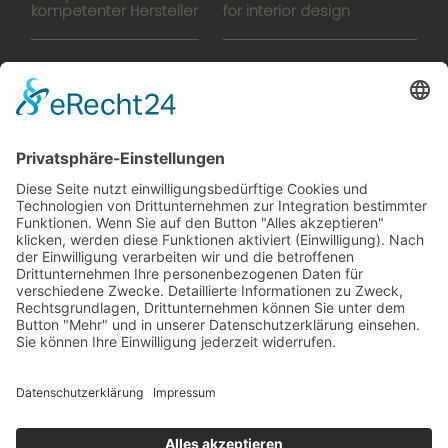
kompetenter Hersteller
for interior design
Hightech-Fertigung
europlacHOUSE
Manufaktur
Historie
Team
News
Karriere
Filme
Booklet
SalesTools
green vibes
Auf dem Weg in eine
lebenswerte Zukunft
© 2024 Europlac. All Rights Reserved