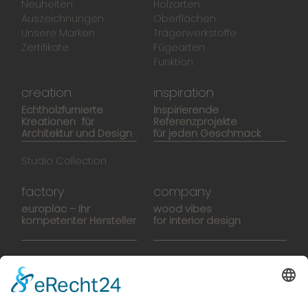
Neuheiten
Holzarten
Auszeichnungen
Oberflächen
Unsere Marken
Trägerwerkstoffe
Zertifikate
Fügearten
Funktion
creation
inspiration
Echtholzfurnierte
Inspirierende
Kreationen für
Referenzprojekte
Architektur und Design
für jeden Geschmack
Studio Collection
factory
company
europlac – Ihr
wood vibes
kompetenter Hersteller
for interior design
Hightech-Fertigung
europlacHOUSE
Manufaktur
Historie
Team
News