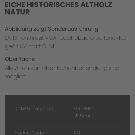
EICHE HISTORISCHES ALTHOLZ
NATUR
Abbildung zeigt Sonderausführung
EAH3- anthrazit VGA- Edelholzaufarbeitung 403-
geölt UV matt OUM
Oberfläche
Alle Arten von Oberflächenbehandlung sind
möglich.
Dicke (mm, code)
0,9 EAH3
1,5 EAH4
Produkt Code
EAH