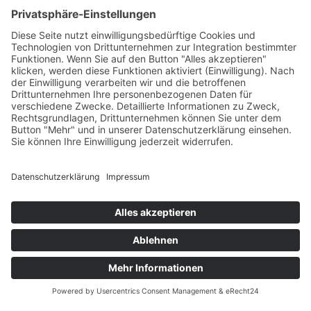
Karriere
Filme
Booklet
SalesTools
green vibes
Auf dem Weg in eine
lebenswerte Zukunft
© 2024 Europlac. All Rights Reserved
Allgemeine Geschäftsbedingungen
Impressum
Datenschutz