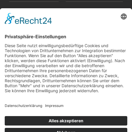
Hightech-Fertigung
europlacHOUSE
Manufaktur
Historie
Team
News
Karriere
Filme
Booklet
SalesTools
green vibes
Auf dem Weg in eine
lebenswerte Zukunft
© 2024 Europlac. All Rights Reserved