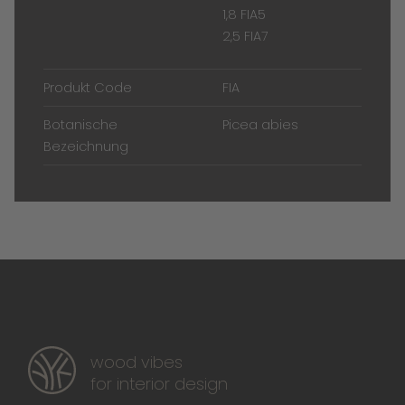
1,8 FIA5
2,5 FIA7
Produkt Code
FIA
Botanische
Picea abies
Bezeichnung
wood vibes
for interior design