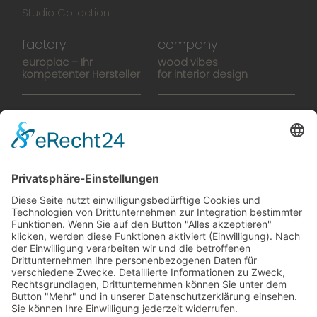
Studio Collection
factory
company
europlac – Ihr
wood vibes
kompetenter Hersteller
for interior design
Hightech-Fertigung
europlacHOUSE
Manufaktur
Historie
Team
News
Karriere
Filme
Booklet
SalesTools
green vibes
Auf dem Weg in eine
lebenswerte Zukunft