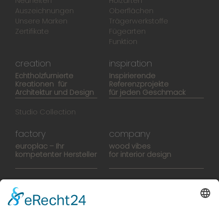
Neuheiten
Holzarten
Auszeichnungen
Oberflächen
Unsere Marken
Trägerwerkstoffe
Zertifikate
Fügearten
Funktion
creation
inspiration
Echtholzfurnierte
Inspirierende
Kreationen für
Referenzprojekte
Architektur und Design
für jeden Geschmack
Studio Collection
factory
company
europlac – Ihr
wood vibes
kompetenter Hersteller
for interior design
Hightech-Fertigung
europlacHOUSE
Manufaktur
Historie
Team
News