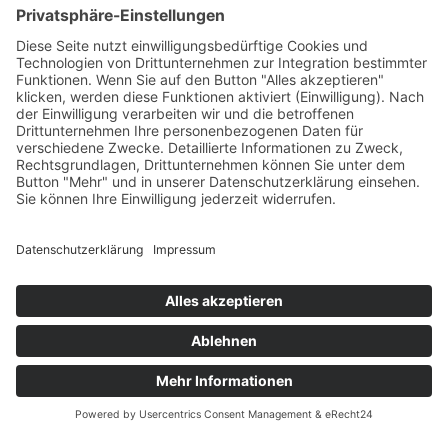
Karriere
Filme
Booklet
SalesTools
green vibes
Auf dem Weg in eine
lebenswerte Zukunft
© 2024 Europlac. All Rights Reserved
Allgemeine Geschäftsbedingungen
Impressum
Datenschutz