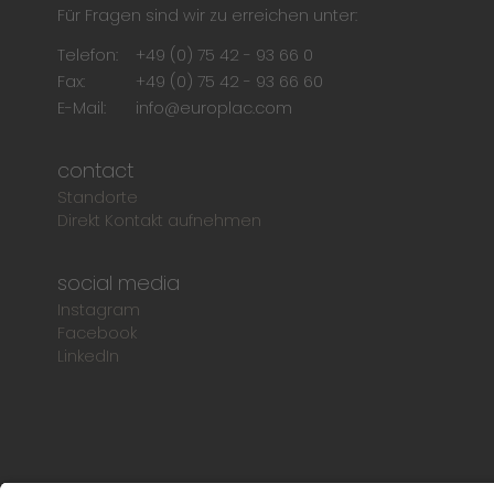
Für Fragen sind wir zu erreichen unter:
Telefon:
+49 (0) 75 42 - 93 66 0
Fax:
+49 (0) 75 42 - 93 66 60
E-Mail:
info@europlac.com
contact
Standorte
Direkt Kontakt aufnehmen
social media
Instagram
Facebook
LinkedIn