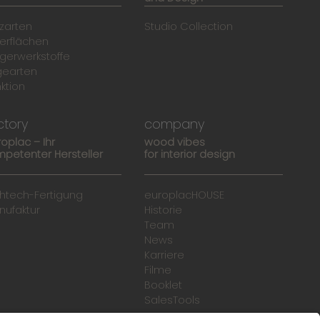
zarten
Studio Collection
erflächen
gerwerkstoffe
gearten
ktion
ctory
company
roplac – Ihr
wood vibes
petenter Hersteller
for interior design
ghtech-Fertigung
europlacHOUSE
nufaktur
Historie
Team
News
Karriere
Filme
Booklet
SalesTools