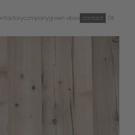
on
factory
company
green vibes
contact
DE