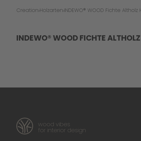
Creation
Holzarten
INDEWO® WOOD Fichte Altholz 
INDEWO® WOOD FICHTE ALTHOLZ 
wood vibes
for interior design