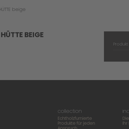
HÜTTE beige
HÜTTE BEIGE
Produk
collection
in
Echtholzfurnierte
Di
Produkte für jeden
Ihr
Anspruch