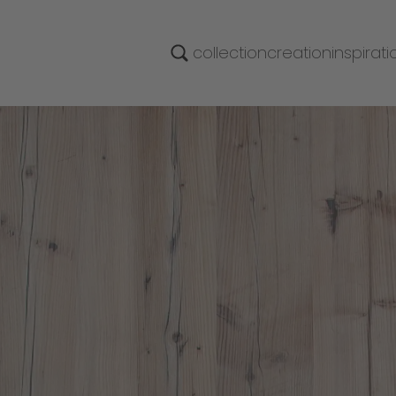
collection
creation
inspirati