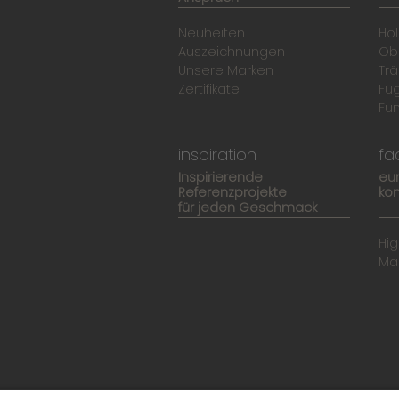
Neuheiten
Hol
Auszeichnungen
Ob
Unsere Marken
Trä
Zertifikate
Fü
Fun
inspiration
fa
Inspirierende
eu
Referenzprojekte
kom
für jeden Geschmack
Hi
Ma