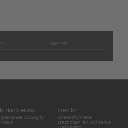
t Code
FAHE PG2
dividualisierung
creation
e passende Lösung für
Echtholzfurnierte
 Projekt
Kreationen für Architektur
und Design