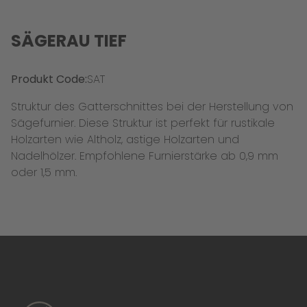
SÄGERAU TIEF
Produkt Code:
SAT
Struktur des Gatterschnittes bei der Herstellung von
Sägefurnier. Diese Struktur ist perfekt für rustikale
Holzarten wie Altholz, astige Holzarten und
Nadelhölzer. Empfohlene Furnierstärke ab 0,9 mm
oder 1,5 mm.