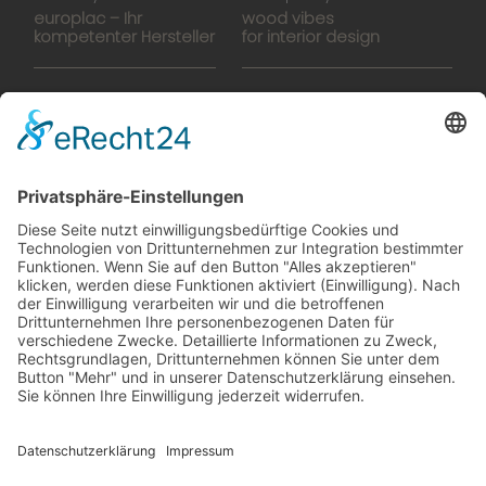
europlac – Ihr
wood vibes
kompetenter Hersteller
for interior design
Hightech-Fertigung
europlacHOUSE
Manufaktur
Historie
Team
News
Karriere
Filme
Booklet
SalesTools
green vibes
Auf dem Weg in eine
lebenswerte Zukunft