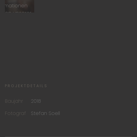
formationen
nnen unserer
tenschutzerklärung
tnommen werden.
Video laden
PROJEKTDETAILS
Baujahr
2018
Fotograf
Stefan Soell