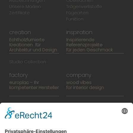
Auszeichnungen
Oberflächen
Unsere Marken
Trägerwerkstoffe
Zertifikate
Fügearten
Funktion
creation
inspiration
Echtholzfurnierte
Inspirierende
Kreationen für
Referenzprojekte
Architektur und Design
für jeden Geschmack
Studio Collection
factory
company
europlac – Ihr
wood vibes
kompetenter Hersteller
for interior design
Hightech-Fertigung
europlacHOUSE
Manufaktur
Historie
Team
News
Karriere