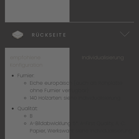
RÜCKSEITE
empfohlene
Individualisierung
Konfiguration
Furnier:
Eiche europäisch (auch als Rohplatte
ohne Furnier verfügbar)
140 Holzarten:
siehe Individualisierung
Qualität:
B
A-Bildabwicklung 5*, A-First Quality, A, C,
Papier, Werkswahl:
siehe Individualisierung