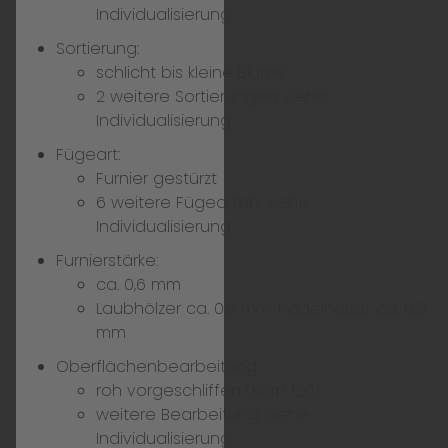
Individualisierung
Sortierung:
schlicht bis kleine Blume
2 weitere Sortierungen:
siehe
Individualisierung
Fügeart:
Furnier gestürzt
6 weitere Fügearten:
siehe
Individualisierung
Furnierstärke:
ca. 0,6 mm
Laubhölzer ca. 0,6 mm, Nadelhölzer ca. 0,9
mm
Oberflächenbearbeitung:
roh vorgeschliffen (Korn 120)
weitere Bearbeitung:
siehe
Individualisierung