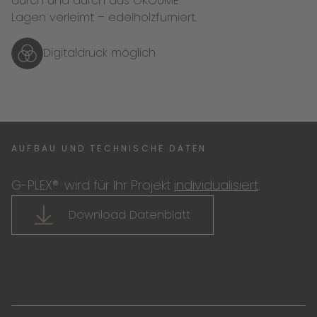
durch und durch aus OKOUME-
Lagen verleimt – edelholzfurniert.
Digitaldruck möglich
AUFBAU UND TECHNISCHE DATEN
G-PLEX®
wird für Ihr Projekt
individualisiert
.
Download Datenblatt