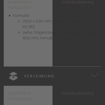
empfohlene
Individualisierung
Konfiguration
Formate:
2500 x 1220 mm (Stärkentoleranz gem.
EN 315)
siehe
Trägertabelle
, Sonderformat: 2500 x
1830 mm, Fixmaß möglich
VERLEIMUNG
empfohlene
Individualisierung
Konfiguration