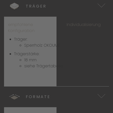
TRÄGER
empfohlene
Individualisierung
Konfiguration
Träger:
Sperrholz OKOUME
Trägerstärke:
18 mm
siehe
Trägertabelle
FORMATE