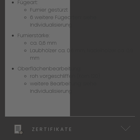
Fügeart:
Furnier gestürzt
6 weitere Fügearten:
siehe
Individualisierung
Furnierstärke:
ca. 0,6 mm
Laubhölzer ca. 0,6 mm, Nadelhölzer ca. 0,9
mm
Oberflächenbearbeitung:
roh vorgeschliffen (Korn 120)
weitere Bearbeitung:
siehe
Individualisierung
ZERTIFIKATE