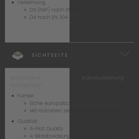
Verleimung:
D3 (NAF) nach EN 204
D4 nach EN 204
SICHTSEITE
empfohlene
Individualisierung
Konfiguration
Furnier:
Eiche europäisch
140 Holzarten:
siehe Individualisierung
Qualität:
A-First Quality
A-Bildabwicklung 5*, A, B, C:
siehe