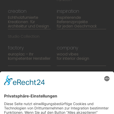
creation
inspiration
Echtholzfurnierte
Inspirierende
Kreationen für
Referenzprojekte
Architektur und Design
für jeden Geschmack
Studio Collection
factory
company
europlac – Ihr
wood vibes
kompetenter Hersteller
for interior design
Hightech-Fertigung
europlacHOUSE
Manufaktur
Historie
Team
News
Karriere
Filme
Booklet
SalesTools