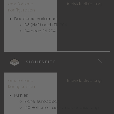
empfohlene
Individualisierung
Konfiguration
Deckfurnierverleimung:
D3 (NAF) nach EN 204
D4 nach EN 204
SICHTSEITE
empfohlene
Individualisierung
Konfiguration
Furnier:
Eiche europäisch
140 Holzarten:
siehe Individualisierung