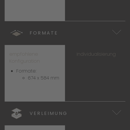
FORMATE
empfohlene
Individualisierung
Konfiguration
Formate:
674 x 584 mm
VERLEIMUNG