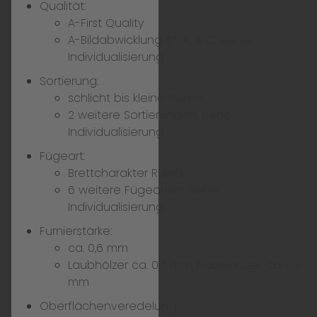
Qualität:
A-First Quality
A-Bildabwicklung 5*, A, B, C:
siehe
Individualisierung
Sortierung:
schlicht bis kleine Blume
2 weitere Sortierungen:
siehe
Individualisierung
Fügeart:
Brettcharakter RUHIG
6 weitere Fügearten:
siehe
Individualisierung
Furnierstärke:
ca. 0,6 mm
Laubhölzer ca. 0,6 mm, Nadelhölzer ca. 0,9
mm
Oberflächenveredelung: