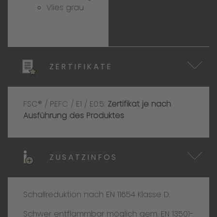
Vlies grau
ZERTIFIKATE
FSC® / PEFC / E1 / E0.5:
Zertifikat je nach
Ausführung des Produktes
ZUSATZINFOS
Schallreduktion nach EN 11654 Klasse D.
Schwer entflammbar möglich gem. EN 13501-