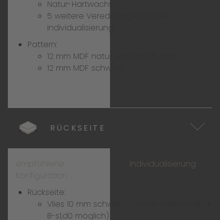
Natur-Hartwachs
5 weitere Veredelungen:
siehe
Individualisierung
Pattern:
12 mm MDF natur, Abstand 15 mm
12 mm MDF schwarz
RÜCKSEITE
empfohlene
Individualisierung
Konfiguration
Rückseite:
Vlies 10 mm schwarz (schwer entflammbar
B-s1,d0 möglich)