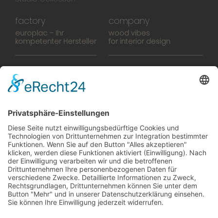
factory
company
europlac – Ihr
wood vibes
kompetenter Hersteller
for interior design
Hightech-Fertigung
europlacHOUSE
Manufaktur
Historie
Team
News
Karriere
Filme
Booklet
SalesTools
green vibes
Auf dem Weg in eine
lebenswerte Zukunft