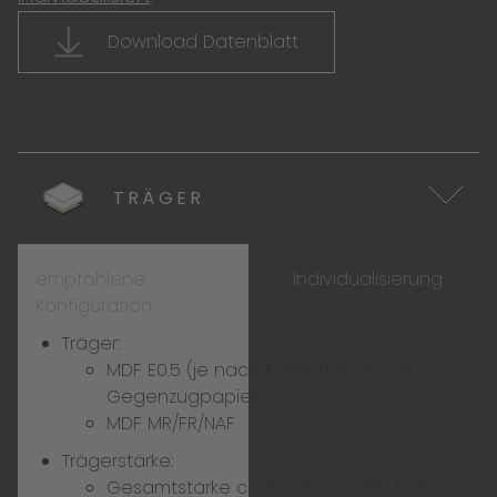
Download Datenblatt
TRÄGER
empfohlene
Individualisierung
Konfiguration
Träger:
MDF E0.5 (je nach Kombination) mit
Gegenzugpapier
MDF MR/FR/NAF
Trägerstärke:
Gesamtstärke ca. 19-23 mm (inkl. Furnier)