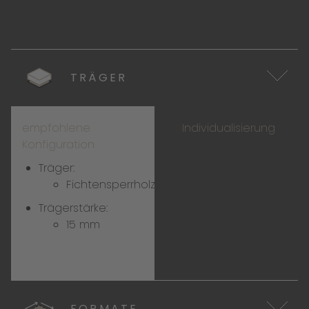
TRÄGER
empfohlene
Individualisierung
Konfiguration
Träger:
Fichtensperrholz
Trägerstärke:
15 mm
FORMATE