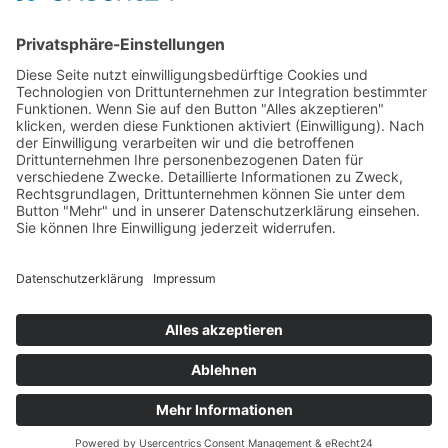
News
Karriere
Filme
Booklet
SalesTools
green vibes
Auf dem Weg in eine
lebenswerte Zukunft
© 2024 Europlac. All Rights Reserved
Allgemeine Geschäftsbedingungen
Impressum
Datenschutz