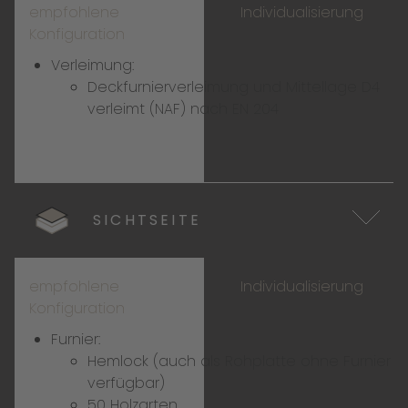
empfohlene
Individualisierung
Konfiguration
Verleimung:
Deckfurnierverleimung und Mittellage D4
verleimt (NAF) nach EN 204
SICHTSEITE
empfohlene
Individualisierung
Konfiguration
Furnier:
Hemlock (auch als Rohplatte ohne Furnier
verfügbar)
50 Holzarten