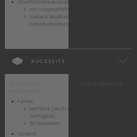
Oberflächenbearbeitung:
roh vorgeschliffen (Korn 120)
weitere Bearbeitung:
siehe
Individualisierung
RÜCKSEITE
empfohlene
Individualisierung
Konfiguration
Furnier:
Hemlock (auch als Rohplatte ohne Furnier
verfügbar)
50 Holzarten
Qualität: