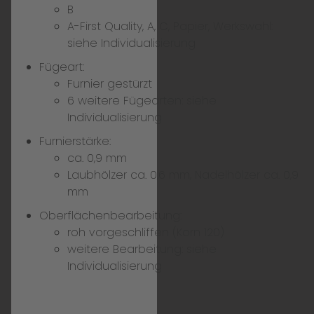
B
A-First Quality, A, C, Papier, Werkswahl:
siehe Individualisierung
Fügeart:
Furnier gestürzt
6 weitere Fügearten:
siehe
Individualisierung
Furnierstärke:
ca. 0,9 mm
Laubhölzer ca. 0,6 mm, Nadelhölzer ca. 0,9
mm
Oberflächenbearbeitung:
roh vorgeschliffen (Korn 120)
weitere Bearbeitung:
siehe
Individualisierung