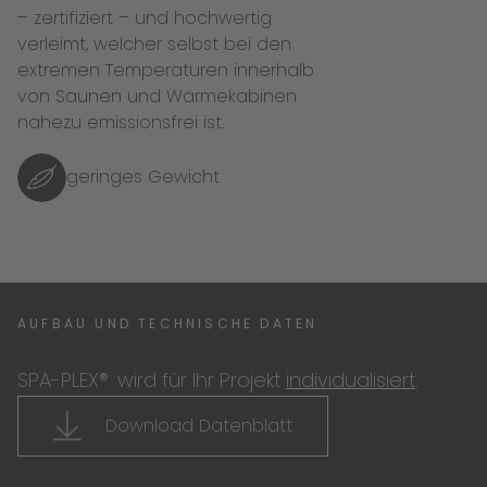
– zertifiziert – und hochwertig
verleimt, welcher selbst bei den
extremen Temperaturen innerhalb
von Saunen und Wärmekabinen
nahezu emissionsfrei ist.
geringes Gewicht
AUFBAU UND TECHNISCHE DATEN
SPA-PLEX®
wird für Ihr Projekt
individualisiert
.
Download Datenblatt