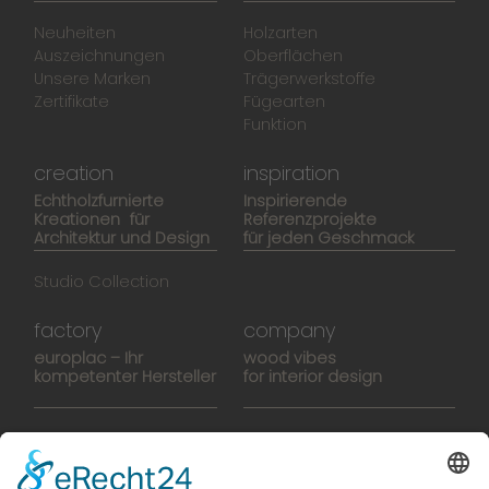
Neuheiten
Holzarten
Auszeichnungen
Oberflächen
Unsere Marken
Trägerwerkstoffe
Zertifikate
Fügearten
Funktion
creation
inspiration
Echtholzfurnierte
Inspirierende
Kreationen für
Referenzprojekte
Architektur und Design
für jeden Geschmack
Studio Collection
factory
company
europlac – Ihr
wood vibes
kompetenter Hersteller
for interior design
Hightech-Fertigung
europlacHOUSE
Manufaktur
Historie
Team