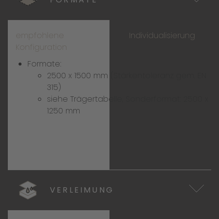
empfohlene
Individualisierung
Konfiguration
Formate:
2500 x 1500 mm (Stärkentoleranz gem. EN
315)
siehe
Trägertabelle
, Sonderformat: 2500 x
1250 mm
VERLEIMUNG