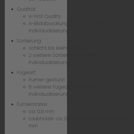
Qualität:
A-First Quality
A-Bildabwicklung 5*, A, B, C:
siehe
Individualisierung
Sortierung:
schlicht bis kleine Blume
2 weitere Sortierungen:
siehe
Individualisierung
Fügeart:
Furnier gestürzt
6 weitere Fügearten:
siehe
Individualisierung
Furnierstärke:
ca. 0,9 mm
Laubhölzer ca. 0,6 mm, Nadelhölzer ca. 0,9
mm