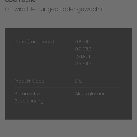
Oft wird Erle nur geölt oder gewachst.
Dicke (mm, code)
0,6 ERL1
0,9 ERL3
1,5 ERL4
2,5 ERL7
Produkt Code
ERL
Botanische
Alnus glutinosa
Bezeichnung