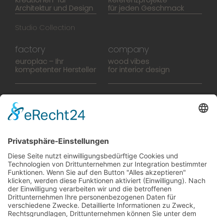
Kreationen für
Referenzprojekte
Architektur und Design
für jeden Geschmack
Studio Collection
factory
company
europlac – Ihr
wood vibes
kompetenter Hersteller
for interior design
Hightech-Fertigung
europlacHOUSE
Manufaktur
Historie
Team
News
Karriere
Filme
Booklet
SalesTools
green vibes
Auf dem Weg in eine
lebenswerte Zukunft