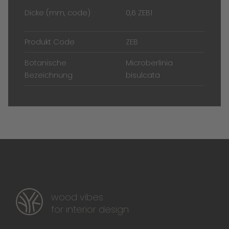
Dicke (mm, code)
0,6 ZEB1
Produkt Code
ZEB
Botanische
Microberlinia
Bezeichnung
bisulcata
wood vibes
for interior design