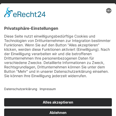
Hightech-Fertigung
europlacHOUSE
Manufaktur
Historie
Team
News
Karriere
Filme
Booklet
SalesTools
green vibes
Auf dem Weg in eine
lebenswerte Zukunft
© 2024 Europlac. All Rights Reserved
Allgemeine Geschäftsbedingungen